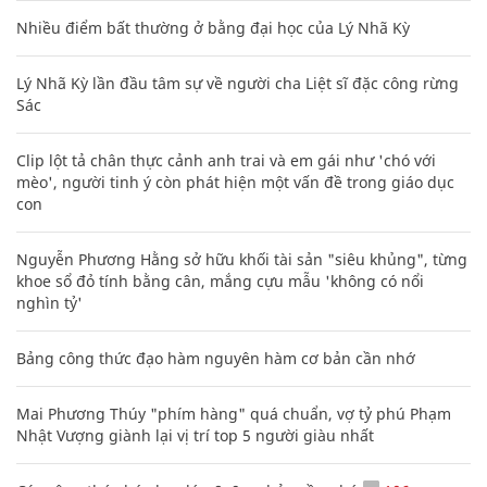
Nhiều điểm bất thường ở bằng đại học của Lý Nhã Kỳ
Lý Nhã Kỳ lần đầu tâm sự về người cha Liệt sĩ đặc công rừng
Sác
Clip lột tả chân thực cảnh anh trai và em gái như 'chó với
mèo', người tinh ý còn phát hiện một vấn đề trong giáo dục
con
Nguyễn Phương Hằng sở hữu khối tài sản "siêu khủng", từng
khoe sổ đỏ tính bằng cân, mắng cựu mẫu 'không có nổi
nghìn tỷ'
Bảng công thức đạo hàm nguyên hàm cơ bản cần nhớ
Mai Phương Thúy "phím hàng" quá chuẩn, vợ tỷ phú Phạm
Nhật Vượng giành lại vị trí top 5 người giàu nhất