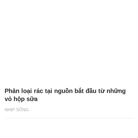
Phân loại rác tại nguồn bắt đầu từ những
vỏ hộp sữa
NHỊP SỐNG