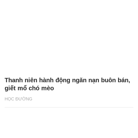
Thanh niên hành động ngăn nạn buôn bán,
giết mổ chó mèo
HỌC ĐƯỜNG