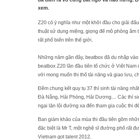
xem.
Z20 có ý nghĩa như một khởi đầu cho giải đấ
thuật sử dụng miệng, giọng để mô phỏng âm th
rất phổ biến trên thế giới.
Những năm gần đây, beatbox đã du nhập vào V
beatbox Z20 lần đầu tiên tổ chức ở Việt Na
với mong muốn thi thố tài năng và giao lưu, c
Đêm chung kết quy tụ 37 thí sinh tài năng nh
Đà Nẵng, Hải Phòng, Hải Dương… Các thí sinh 
ngại lặn lội đường xa đến tham gia cuộc thi 
Ban giám khảo của mùa thi đầu tiên gồm nhữ
đặc biệt là Mr T, một nghệ sĩ đường phố rất 
Vietnam got talent 2012.