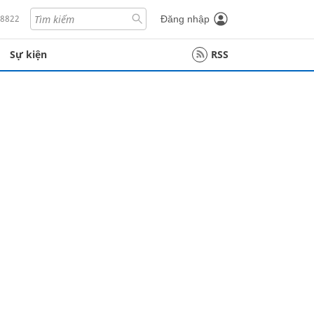
18822
Đăng nhập
Sự kiện
RSS