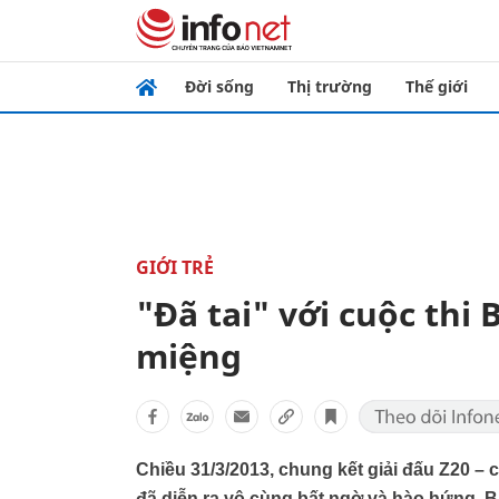
Đời sống
Thị trường
Thế giới
GIỚI TRẺ
"Đã tai" với cuộc thi
miệng
Chiều 31/3/2013, chung kết giải đấu Z20 – 
đã diễn ra vô cùng bất ngờ và hào hứng. B