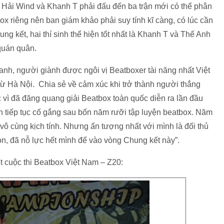
inh Hải Wind và Khanh T phải đấu đến ba trận mới có thể phân
box riêng nên ban giám khảo phải suy tính kĩ càng, có lúc cần
ung kết, hai thí sinh thể hiện tốt nhất là Khanh T và Thế Anh
 quán quân.
anh, người giành được ngôi vị Beatboxer tài năng nhất Việt
 từ Hà Nội. Chia sẻ về cảm xúc khi trở thành người thắng
c vì đã đăng quang giải Beatbox toàn quốc diễn ra lần đầu
h tiếp tục cố gắng sau bốn năm rưỡi tập luyện beatbox. Năm
g vô cùng kịch tính. Nhưng ấn tượng nhất với mình là đối thủ
Gòn, đã nỗ lực hết mình để vào vòng Chung kết này”.
t cuộc thi Beatbox Việt Nam – Z20: