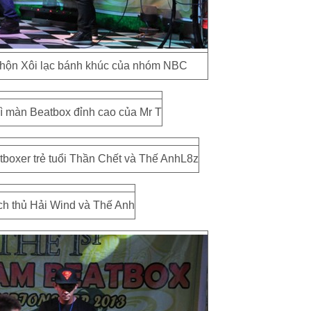
nhộn Xôi lạc bánh khúc của nhóm NBC
vì màn Beatbox đỉnh cao của Mr T
tboxer trẻ tuổi Thần Chết và Thế AnhL8z
ch thủ Hải Wind và Thế Anh