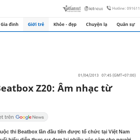
Hotline: 09161
Gia đình
Giới trẻ
Khỏe - đẹp
Chuyện lạ
Quân sự
01/04/2013 07:45 (GMT+07:00)
 Beatbox Z20: Âm nhạc từ
cuộc thi Beatbox lần đầu tiên được tổ chức tại Việt Nam
uổi biểu diễn thực sự đem lại nhiều xúc cảm cho người