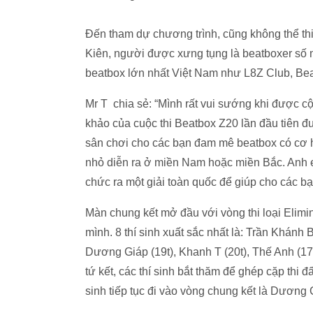
Đến tham dự chương trình, cũng không thể th
Kiên, người được xưng tụng là beatboxer số 
beatbox lớn nhất Việt Nam như L8Z Club, Bea
Mr T chia sẻ: “Mình rất vui sướng khi được c
khảo của cuộc thi Beatbox Z20 lần đầu tiên đ
sân chơi cho các bạn đam mê beatbox có cơ hộ
nhỏ diễn ra ở miền Nam hoặc miền Bắc. Anh e
chức ra một giải toàn quốc để giúp cho các b
Màn chung kết mở đầu với vòng thi loại Elimina
mình. 8 thí sinh xuất sắc nhất là: Trần Khánh B
Dương Giáp (19t), Khanh T (20t), Thế Anh (17t
tứ kết, các thí sinh bắt thăm để ghép cặp thi
sinh tiếp tục đi vào vòng chung kết là Dương