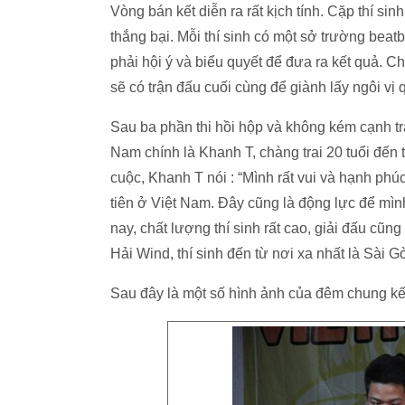
Vòng bán kết diễn ra rất kịch tính. Cặp thí s
thắng bại. Mỗi thí sinh có một sở trường beat
phải hội ý và biểu quyết để đưa ra kết quả. Ch
sẽ có trận đấu cuối cùng để giành lấy ngôi vị
Sau ba phần thi hồi hộp và không kém cạnh tr
Nam chính là Khanh T, chàng trai 20 tuổi đến
cuộc, Khanh T nói : “Mình rất vui và hạnh phú
tiên ở Việt Nam. Đây cũng là động lực để mìn
nay, chất lượng thí sinh rất cao, giải đấu cũn
Hải Wind, thí sinh đến từ nơi xa nhất là Sài 
Sau đây là một số hình ảnh của đêm chung kế