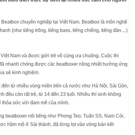
u Beatbox chuyên nghiệp tại Việt Nam. Beatbox là môn nghệ
anh (như tiếng trống, tiếng bass, tiếng chiêng, tiếng đàn…)
iệt Nam và được giới trẻ vô cùng ưa chuộng. Cuộc thi
m đã nhanh chóng được các beatboxer nồng nhiệt hưởng ứng
hia sẻ kinh nghiệm.
ất đến từ nhiều vùng miền trên cả nước như Hà Nội, Sài Gòn,
đều còn rất trẻ, từ 14 đến 23 tuổi. Nhiều thí sinh không
để thỏa sức với đam mê của mình.
ng beatboxer nổi tiếng như Phong Teo, Tuấn SS, Nam Còi,
được hâm mộ ở Sài thành, đã từng lọt vào vòng bán kết