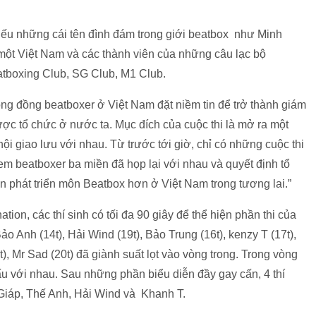
iếu những cái tên đình đám trong giới beatbox như Minh
một Việt Nam và các thành viên của những câu lạc bộ
tboxing Club, SG Club, M1 Club.
ộng đồng beatboxer ở Việt Nam đặt niềm tin để trở thành giám
ược tổ chức ở nước ta. Mục đích của cuộc thi là mở ra một
i giao lưu với nhau. Từ trước tới giờ, chỉ có những cuộc thi
m beatboxer ba miền đã họp lại với nhau và quyết định tổ
ạn phát triển môn Beatbox hơn ở Việt Nam trong tương lai.”
tion, các thí sinh có tối đa 90 giây để thể hiện phần thi của
ảo Anh (14t), Hải Wind (19t), Bảo Trung (16t), kenzy T (17t),
), Mr Sad (20t) đã giành suất lọt vào vòng trong. Trong vòng
 đấu với nhau. Sau những phần biểu diễn đầy gay cấn, 4 thí
 Giáp, Thế Anh, Hải Wind và Khanh T.