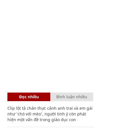
Đọc nhiều
Bình luận nhiều
Clip lột tả chân thực cảnh anh trai và em gái
như 'chó với mèo', người tinh ý còn phát
hiện một vấn đề trong giáo dục con