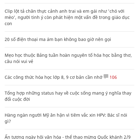
Clip lột tả chân thực cảnh anh trai và em gái như 'chó với
mèo', người tinh ý còn phát hiện một vấn đề trong giáo dục
con
20 số điện thoại ma ám bạn không bao giờ nên gọi
Mẹo học thuộc Bảng tuần hoàn nguyên tố hóa học bằng thơ,
câu nói vui vẻ
Các công thức hóa học lớp 8, 9 cơ bản cần nhớ
106
Tổng hợp những status hay về cuộc sống mang ý nghĩa thay
đổi cuộc đời
Hàng ngàn người Mỹ ân hận vì tiêm vắc xin HPV: Bác sĩ nói
gì?
Ấn tượng ngày hội văn hóa - thể thao mừng Quốc khánh 2/9