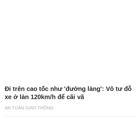
Đi trên cao tốc như 'đường làng': Vô tư đỗ
xe ở làn 120km/h để cãi vã
AN TOÀN GIAO THÔNG