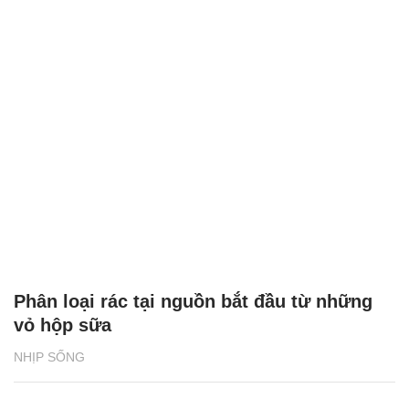
Phân loại rác tại nguồn bắt đầu từ những
vỏ hộp sữa
NHỊP SỐNG