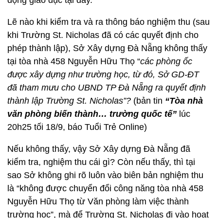
động giáo dục tại đây.
Lẽ nào khi kiểm tra và ra thông báo nghiệm thu (sau
khi Trường St. Nicholas đã có các quyết định cho
phép thành lập), Sở Xây dựng Đà Nẵng không thấy
tại tòa nhà 458 Nguyễn Hữu Thọ “
các phòng ốc
được xây dựng như trường học, từ đó, Sở GD-ĐT
đã tham mưu cho UBND TP Đà Nẵng ra quyết định
thành lập Trường St. Nicholas”?
(bản tin
“Tòa nhà
văn phòng biến thành… trường quốc tế”
lúc
20h25 tối 18/9, báo Tuổi Trẻ Online)
Nếu không thấy, vậy Sở Xây dựng Đà Nẵng đã
kiểm tra, nghiệm thu cái gì? Còn nếu thấy, thì tại
sao Sở không ghi rõ luôn vào biên bản nghiệm thu
là “không được chuyển đổi công năng tòa nhà 458
Nguyễn Hữu Thọ từ Văn phòng làm việc thành
trường học”, mà để Trường St. Nicholas đi vào hoạt