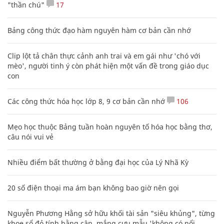
"thần chú"
17
Bảng công thức đạo hàm nguyên hàm cơ bản cần nhớ
Clip lột tả chân thực cảnh anh trai và em gái như 'chó với
mèo', người tinh ý còn phát hiện một vấn đề trong giáo dục
con
Các công thức hóa học lớp 8, 9 cơ bản cần nhớ
106
Mẹo học thuộc Bảng tuần hoàn nguyên tố hóa học bằng thơ,
câu nói vui vẻ
Nhiều điểm bất thường ở bằng đại học của Lý Nhã Kỳ
20 số điện thoại ma ám bạn không bao giờ nên gọi
Nguyễn Phương Hằng sở hữu khối tài sản "siêu khủng", từng
khoe sổ đỏ tính bằng cân, mắng cựu mẫu 'không có nổi