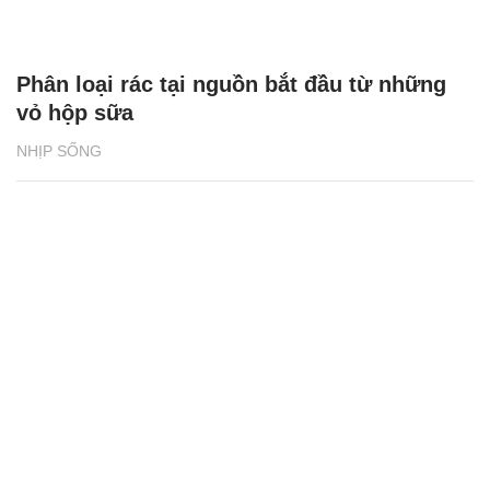
Phân loại rác tại nguồn bắt đầu từ những
vỏ hộp sữa
NHỊP SỐNG