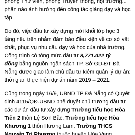
phòng Thư viện, phòng Truyền thống, hội trường...
phần nào ảnh hưởng đến công tác giảng dạy và học
tập.
Do đó, việc đầu tư xây dựng mới khối lớp học 3
tầng nêu trên nhằm đảm bảo điều kiện về cơ sở vật
chất, phục vụ nhu cầu dạy và học của nhà trường.
Công trình có tổng mức đầu tư
8,771.022 tỷ
đồng
bằng nguồn ngân sách TP. Sở GD-ĐT Đà
Nẵng được giao làm chủ đầu tư kiêm quản lý dự án;
thời gian thực hiện dự án năm 2019 – 2021.
Cũng trong ngày 16/9, UBND TP Đà Nẵng có Quyết
định 4115/QĐ-UBND phê duyệt chủ trương đầu tư
các dự án đầu tư xây dựng
Trường tiểu học Hòa
Tiến 2
thôn Lệ Sơn Bắc,
Trường tiểu học Hòa
Khương 1
thôn Hương Lam,
Trường THCS
Nguyễn Tri Phương
thuộc huyện Hòa Vang.