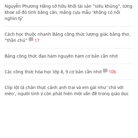
Nguyễn Phương Hằng sở hữu khối tài sản "siêu khủng", từng
khoe sổ đỏ tính bằng cân, mắng cựu mẫu 'không có nổi
nghìn tỷ'
Cách học thuộc nhanh Bảng công thức lượng giác bằng thơ,
"thần chú"
17
Bảng công thức đạo hàm nguyên hàm cơ bản cần nhớ
Các công thức hóa học lớp 8, 9 cơ bản cần nhớ
106
Clip lột tả chân thực cảnh anh trai và em gái như 'chó với
mèo', người tinh ý còn phát hiện một vấn đề trong giáo dục
con
20 số điện thoại ma ám bạn không bao giờ nên gọi
Mẹo học thuộc Bảng tuần hoàn nguyên tố hóa học bằng thơ,
câu nói vui vẻ