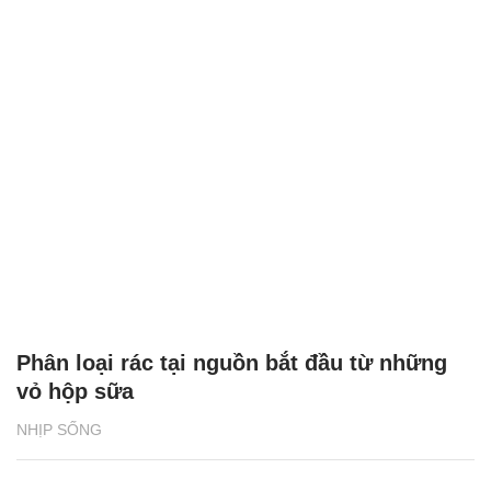
Phân loại rác tại nguồn bắt đầu từ những
vỏ hộp sữa
NHỊP SỐNG