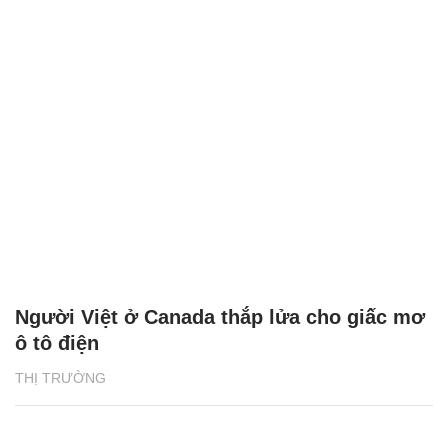
Người Việt ở Canada thắp lửa cho giấc mơ
ô tô điện
THỊ TRƯỜNG