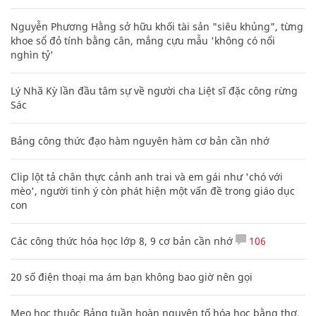
Nguyễn Phương Hằng sở hữu khối tài sản "siêu khủng", từng
khoe sổ đỏ tính bằng cân, mắng cựu mẫu 'không có nổi
nghìn tỷ'
Lý Nhã Kỳ lần đầu tâm sự về người cha Liệt sĩ đặc công rừng
Sác
Bảng công thức đạo hàm nguyên hàm cơ bản cần nhớ
Clip lột tả chân thực cảnh anh trai và em gái như 'chó với
mèo', người tinh ý còn phát hiện một vấn đề trong giáo dục
con
Các công thức hóa học lớp 8, 9 cơ bản cần nhớ
106
20 số điện thoại ma ám bạn không bao giờ nên gọi
Mẹo học thuộc Bảng tuần hoàn nguyên tố hóa học bằng thơ,