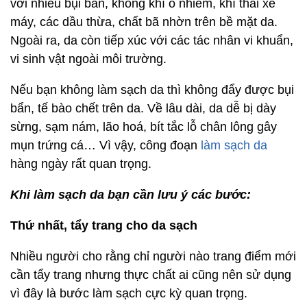
với nhiều bụi bẩn, không khí ô nhiễm, khí thải xe
máy, các dầu thừa, chất bã nhờn trên bề mặt da.
Ngoài ra, da còn tiếp xúc với các tác nhân vi khuẩn,
vi sinh vật ngoài môi trường.
Nếu bạn không làm sạch da thì không đẩy được bụi
bẩn, tế bào chết trên da. Về lâu dài, da dễ bị dày
sừng, sạm nám, lão hoá, bít tắc lỗ chân lông gây
mụn trứng cá… Vì vậy, công đoạn
làm sạch da
hàng ngày rất quan trọng.
Khi làm sạch da bạn cần lưu ý các bước:
Thứ nhất, tẩy trang cho da sạch
Nhiều người cho rằng chỉ người nào trang điểm mới
cần tẩy trang nhưng thực chất ai cũng nên sử dụng
vì đây là bước làm sạch cực kỳ quan trọng.