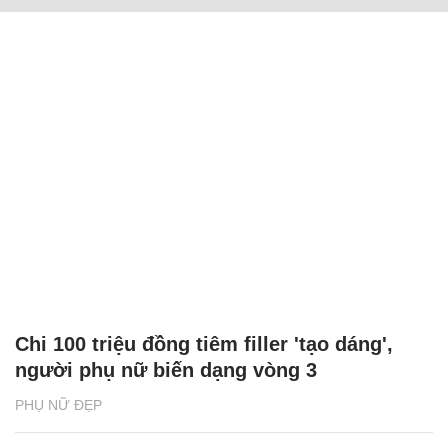
Chi 100 triệu đồng tiêm filler 'tạo dáng',
người phụ nữ biến dạng vòng 3
PHỤ NỮ ĐẸP