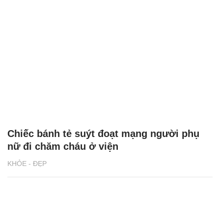
Chiếc bánh tẻ suýt đoạt mạng người phụ
nữ đi chăm cháu ở viện
KHỎE - ĐẸP