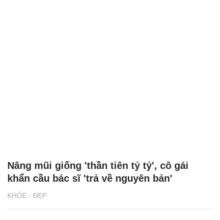
Nâng mũi giống 'thần tiên tỷ tỷ', cô gái
khẩn cầu bác sĩ 'trả về nguyên bản'
KHỎE - ĐẸP