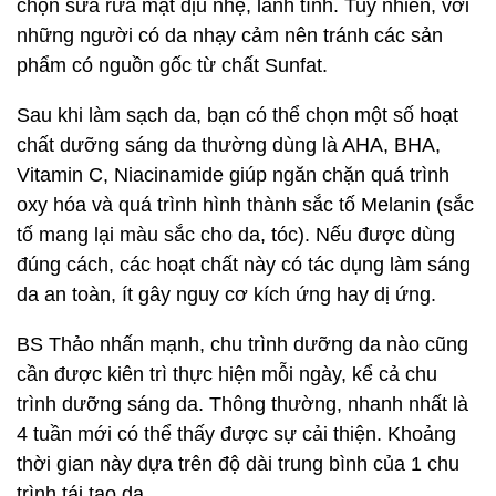
chọn sữa rửa mặt dịu nhẹ, lành tính. Tuy nhiên, với
những người có da nhạy cảm nên tránh các sản
phẩm có nguồn gốc từ chất Sunfat.
Sau khi làm sạch da, bạn có thể chọn một số hoạt
chất dưỡng sáng da thường dùng là AHA, BHA,
Vitamin C, Niacinamide giúp ngăn chặn quá trình
oxy hóa và quá trình hình thành sắc tố Melanin (sắc
tố mang lại màu sắc cho da, tóc). Nếu được dùng
đúng cách, các hoạt chất này có tác dụng làm sáng
da an toàn, ít gây nguy cơ kích ứng hay dị ứng.
BS Thảo nhấn mạnh, chu trình dưỡng da nào cũng
cần được kiên trì thực hiện mỗi ngày, kể cả chu
trình dưỡng sáng da. Thông thường, nhanh nhất là
4 tuần mới có thể thấy được sự cải thiện. Khoảng
thời gian này dựa trên độ dài trung bình của 1 chu
trình tái tạo da.