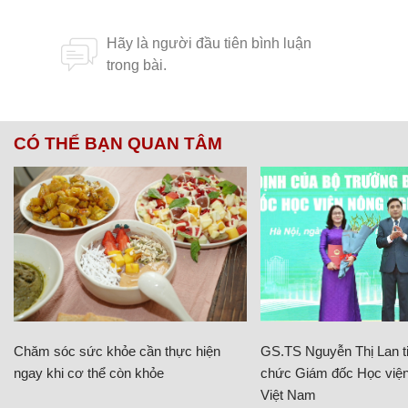
CÓ THỂ BẠN QUAN TÂM
Chăm sóc sức khỏe cần thực hiện
GS.TS Nguyễn Thị Lan ti
ngay khi cơ thể còn khỏe
chức Giám đốc Học viện
Việt Nam