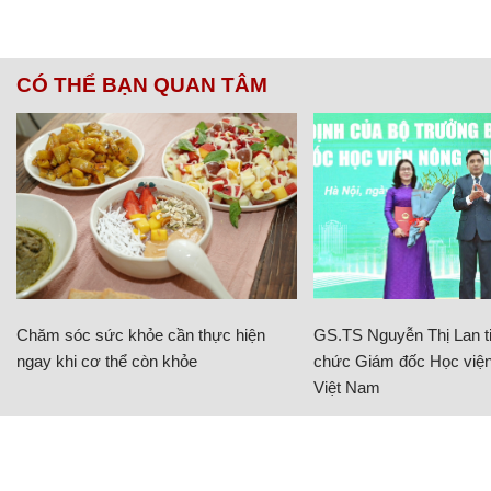
CÓ THỂ BẠN QUAN TÂM
Chăm sóc sức khỏe cần thực hiện
GS.TS Nguyễn Thị Lan ti
ngay khi cơ thể còn khỏe
chức Giám đốc Học viện
Việt Nam