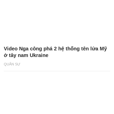
Video Nga công phá 2 hệ thống tên lửa Mỹ
ở tây nam Ukraine
QUÂN SỰ