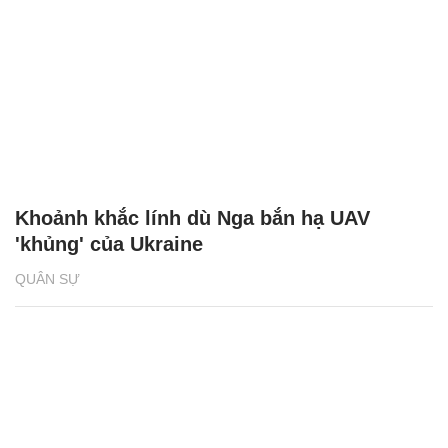
Khoảnh khắc lính dù Nga bắn hạ UAV
'khủng' của Ukraine
QUÂN SỰ