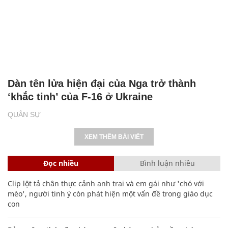
Dàn tên lửa hiện đại của Nga trở thành
‘khắc tinh’ của F-16 ở Ukraine
QUÂN SỰ
XEM THÊM BÀI VIẾT
Đọc nhiều
Bình luận nhiều
Clip lột tả chân thực cảnh anh trai và em gái như 'chó với
mèo', người tinh ý còn phát hiện một vấn đề trong giáo dục
con