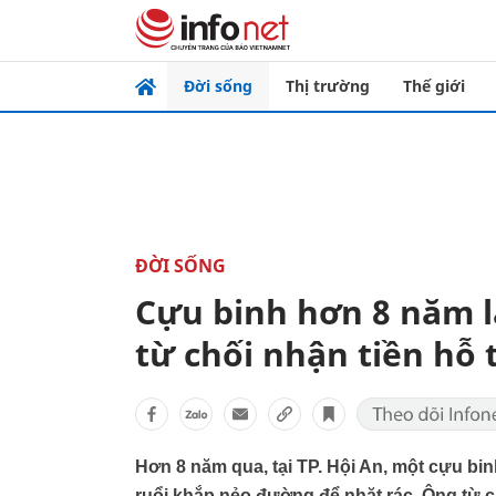
Đời sống
Thị trường
Thế giới
ĐỜI SỐNG
Cựu binh hơn 8 năm l
từ chối nhận tiền hỗ 
Hơn 8 năm qua, tại TP. Hội An, một cựu bi
ruổi khắp nẻo đường để nhặt rác. Ông từ 