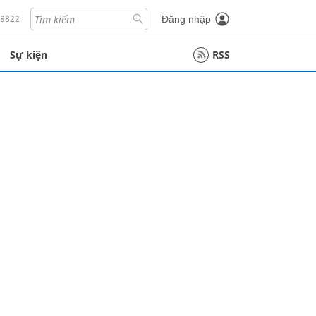
18822
Đăng nhập
Sự kiện
RSS