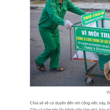
“Ô
Chia sẻ về cơ duyên đến với công việc này, ôn
Gần cả năm trời lấy bệnh viện làm nhà, bác sĩ