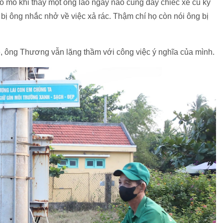
ò mò khi thấy một ông lão ngày nào cũng đẩy chiếc xe cũ kỹ
 bị ông nhắc nhở về việc xả rác. Thậm chí họ còn nói ông bị
ê, ông Thương vẫn lặng thầm với công việc ý nghĩa của mình.