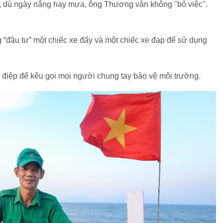
u, dù ngày nắng hay mưa, ông Thương vẫn không "bỏ việc".
g “đầu tư” một chiếc xe đẩy và một chiếc xe đạp để sử dụng
g điệp để kêu gọi mọi người chung tay bảo vệ môi trường.