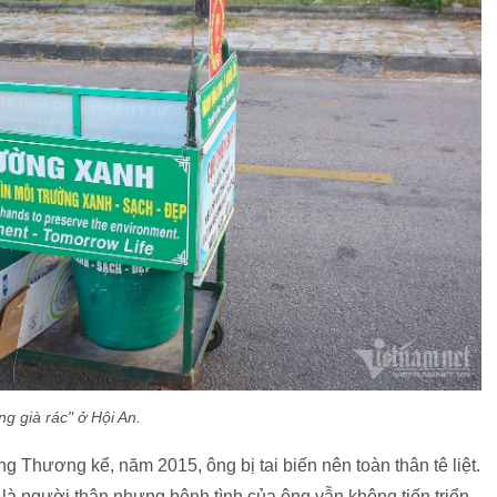
ng già rác" ở Hội An.
g Thương kể, năm 2015, ông bị tai biến nên toàn thân tê liệt.
 là người thân nhưng bệnh tình của ông vẫn không tiến triển.