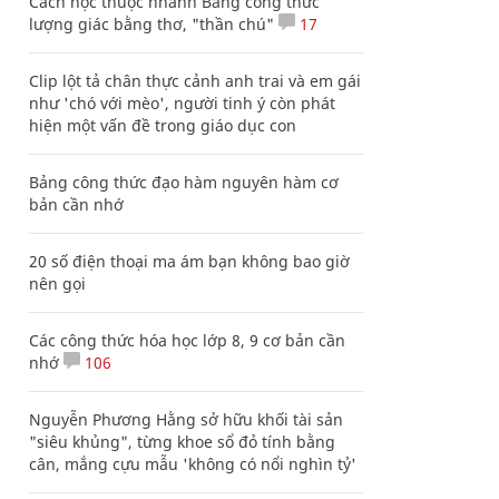
Cách học thuộc nhanh Bảng công thức
lượng giác bằng thơ, "thần chú"
17
Clip lột tả chân thực cảnh anh trai và em gái
như 'chó với mèo', người tinh ý còn phát
hiện một vấn đề trong giáo dục con
Bảng công thức đạo hàm nguyên hàm cơ
bản cần nhớ
20 số điện thoại ma ám bạn không bao giờ
nên gọi
Các công thức hóa học lớp 8, 9 cơ bản cần
nhớ
106
Nguyễn Phương Hằng sở hữu khối tài sản
"siêu khủng", từng khoe sổ đỏ tính bằng
cân, mắng cựu mẫu 'không có nổi nghìn tỷ'