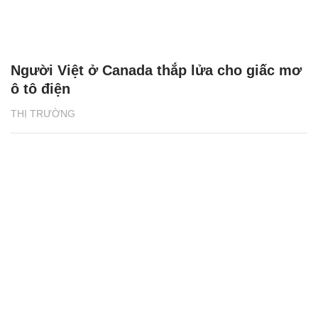
THỊ TRƯỜNG
Tuyên Quang: Tài xế tố bị giữ xe, đòi tiền
chuộc 500 triệu đồng