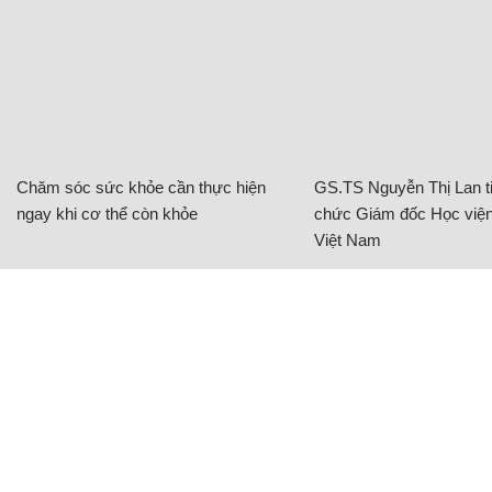
Chăm sóc sức khỏe cần thực hiện
GS.TS Nguyễn Thị Lan ti
ngay khi cơ thể còn khỏe
chức Giám đốc Học viện
Việt Nam
BAT Việt Nam tiếp sức phụ nữ vùng biên