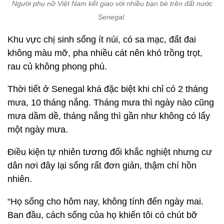
Thời tiết ở Senegal khá đặc biệt khi chỉ có 2 tháng
mưa, 10 tháng nắng. Tháng mưa thì ngày nào cũng
mưa dầm dề, tháng nắng thì gần như không có lấy
một ngày mưa.
Điều kiện tự nhiên tương đối khắc nghiệt nhưng cư
dân nơi đây lại sống rất đơn giản, thậm chí hồn
nhiên.
“Họ sống cho hôm nay, không tính đến ngày mai.
Ban đầu, cách sống của họ khiến tôi có chút bỡ
ngỡ. Khi đã quen dần, tôi thấy họ rất đáng yêu”, chị
Yến chia sẻ.
Chị Hải Yến tập thích nghi với cuộc sống mới thông
qua các món ăn. Thấy người bản địa thường ăn lá
dâm bụt, chị cũng lấy lá nấu canh, lấy hoa ngâm