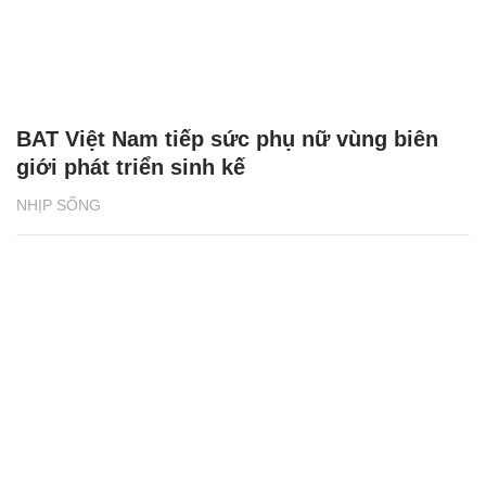
giới phát triển sinh kế
NHỊP SỐNG
Bia Tuborg bắt tay cùng rapper Jay Park
khuấy động mùa hè 2026