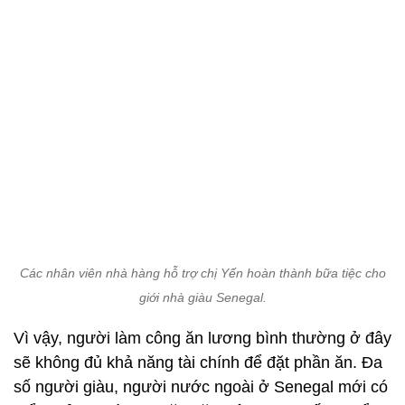
Các nhân viên nhà hàng hỗ trợ chị Yến hoàn thành bữa tiệc cho
giới nhà giàu Senegal.
Vì vậy, người làm công ăn lương bình thường ở đây
sẽ không đủ khả năng tài chính để đặt phần ăn. Đa
số người giàu, người nước ngoài ở Senegal mới có
thể thưởng thức bữa ăn đặc biệt do chị Yến chuẩn
bị.
Giá trị của ẩm thực Việt ở Senegal cho chị Yến
niềm tự hào và mong muốn giới thiệu đến nhiều
nước hơn nữa.