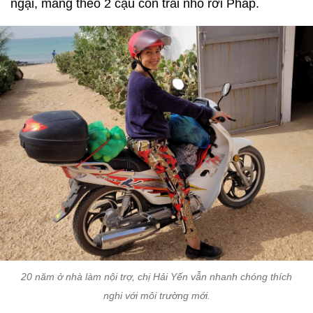
ngại, mang theo 2 cậu con trai nhỏ rời Pháp.
20 năm ở nhà làm nội trợ, chị Hải Yến vẫn nhanh chóng thích
nghi với môi trường mới.