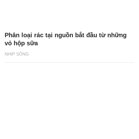
NHỊP SỐNG
Tổng quan Phát triển bền vững 2024 của
BAT Việt Nam: Những thành tựu ấn tượng