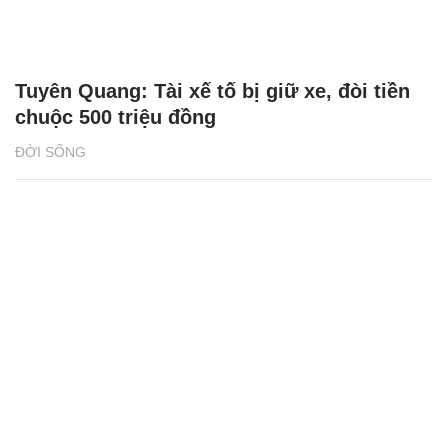
ĐỜI SỐNG
2 giải đấu Taekwondo kịch tính trong tuần
lễ thể thao của CJ K Festa 2025
NHỊP SỐNG