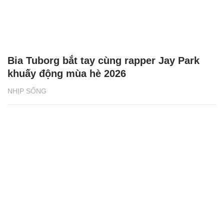
NHỊP SỐNG
Phân loại rác tại nguồn bắt đầu từ những
vỏ hộp sữa