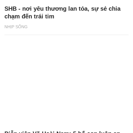
Diễn viên Võ Hoài Nam: 5 bố con luôn an
tâm khi có bà xã quán xuyến
GIA ĐÌNH
XEM THÊM BÀI VIẾT