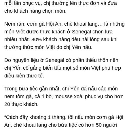
thưởng thức món Việt do chị Yến nấu.
Do nguyên liệu ở Senegal có phần thiếu thốn nên
chị Yến cố gắng biến tấu một số món Việt phù hợp
điều kiện thực tế.
Trong bữa tiệc gần nhất, chị Yến đã nấu các món
nem tôm gà, cà ri bò, mousse xoài phục vụ cho hơn
20 thực khách.
“Cách đây khoảng 1 tháng, tôi nấu món cơm gà Hội
An, chè khoai lang cho bữa tiệc có hơn 50 người
tham gia. Để hoàn thiện các món ăn, tôi phải làm
thâu đêm suốt sáng. Thỉnh thoảng, nhân viên của
nhà hàng mới hỗ trợ, bởi họ không biết cách nấu
món Việt”, chị Yến nói.
Chị Yến cũng tiết lộ giá của một phần ăn mà chị