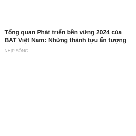
NHỊP SỐNG
Người Việt ở Canada thắp lửa cho giấc mơ
ô tô điện