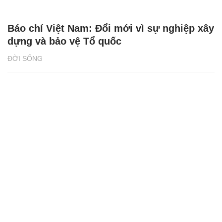
SHB - nơi yêu thương lan tỏa, sự sẻ chia
chạm đến trái tim
NHỊP SỐNG