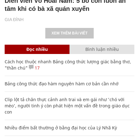
Đọc nhiều
Bình luận nhiều
Cách học thuộc nhanh Bảng công thức lượng giác bằng thơ,
"thần chú"
17
Bảng công thức đạo hàm nguyên hàm cơ bản cần nhớ
Clip lột tả chân thực cảnh anh trai và em gái như 'chó với
mèo', người tinh ý còn phát hiện một vấn đề trong giáo dục
con
Nhiều điểm bất thường ở bằng đại học của Lý Nhã Kỳ
Các công thức hóa học lớp 8, 9 cơ bản cần nhớ
106
20 số điện thoại ma ám bạn không bao giờ nên gọi
Nguyễn Phương Hằng sở hữu khối tài sản "siêu khủng", từng
khoe sổ đỏ tính bằng cân, mắng cựu mẫu 'không có nổi