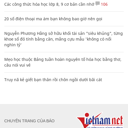
nghìn tỷ'
Mẹo học thuộc Bảng tuần hoàn nguyên tố hóa học bằng thơ,
câu nói vui vẻ
Truy nã kẻ giết bạn thân rồi chôn ngồi dưới bãi cát
CHUYÊN TRANG CỦA BÁO
Tòa soạn: Tòa nhà Cục Tần Số, 115 Trần Duy Hưng Hà Nội
Giấy phép hoạt động báo chí: Số 09/GP-BTTTT, Bộ Thông tin và
Truyền thông cấp ngày 07/01/2019.
0916118822
Hotline nội dung: