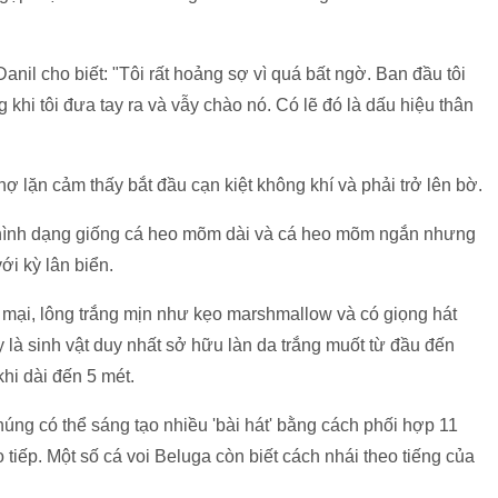
nil cho biết: "Tôi rất hoảng sợ vì quá bất ngờ. Ban đầu tôi
 khi tôi đưa tay ra và vẫy chào nó. Có lẽ đó là dấu hiệu thân
 lặn cảm thấy bắt đầu cạn kiệt không khí và phải trở lên bờ.
có hình dạng giống cá heo mõm dài và cá heo mõm ngắn nhưng
ới kỳ lân biển.
mại, lông trắng mịn như kẹo marshmallow và có giọng hát
y là sinh vật duy nhất sở hữu làn da trắng muốt từ đầu đến
hi dài đến 5 mét.
chúng có thể sáng tạo nhiều 'bài hát' bằng cách phối hợp 11
tiếp. Một số cá voi Beluga còn biết cách nhái theo tiếng của