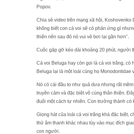
Popov.
Chia sẻ video trên mạng xã hội, Koshovenko Da
không biết con cá voi sẽ có phản ứng gì nhưng
thiện nên sau đó nó vui vẻ bơi lại gần hơn".
Cuộc gặp gỡ kéo dài khoảng 20 phút, người thợ
Cá voi Beluga hay còn gọi là cá voi trắng, 
Beluga lại là một loài cùng họ Monodontidae v
Nó có cái đầu to như quả dưa nhưng rất mềm 
truyền cảm và đặc biệt vô cùng thân thiện. Đâ
đuôi một cách tự nhiên. Con trưởng thành có k
Giọng hát của loài cá voi trắng khá đặc biệt, 
thứ âm thanh khác nhau tùy vào mục đích giao 
con người.