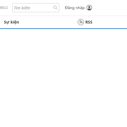
18822
Đăng nhập
Sự kiện
RSS