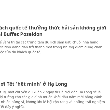
ách quốc tế thưởng thức hải sản không giới
ại Buffet Poseidon
hế về vị trí tại các trung tâm du lịch sầm uất, chuỗi nhà hàng
oseidon đang dần trở thành một trong những điểm dừng chân
ộc của du khách quốc tế.
ơi Tết ‘hết mình’ ở Hạ Long
Ất Tỵ, một chuyến du xuân 2 ngày từ Hà Nội đến Hạ Long sẽ là
 lý tưởng cho các gia đình muốn khởi đầu năm mới bằng cảnh
n nhiên hùng vĩ, không khí lễ hội rộn ràng và những trải nghiệm
Tết đầy ý nghĩa.