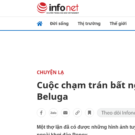
Đời sống
Thị trường
Thế giới
CHUYỆN LẠ
Cuộc chạm trán bất ng
Beluga
Một thợ lặn đã có được những hình ảnh tuy
ngoài khơi đảo Popov.