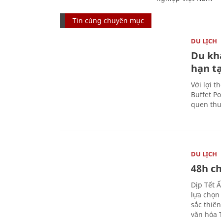
Tin cùng chuyên mục
DU LỊCH
Du kh
hạn t
Với lợi t
Buffet P
quen thu
DU LỊCH
48h ch
Dịp Tết 
lựa chọn
sắc thiê
văn hóa 