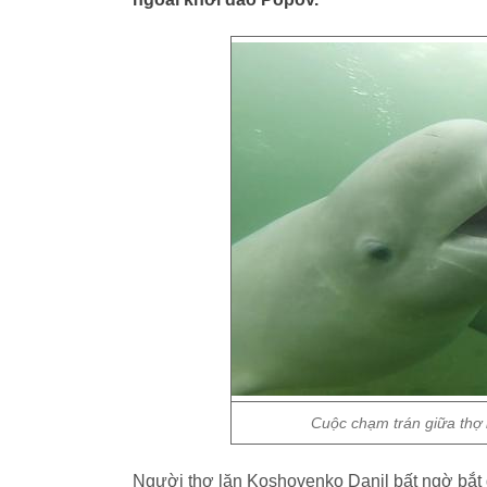
Cuộc chạm trán giữa thợ 
Người thợ lặn Koshovenko Danil bất ngờ bắt 