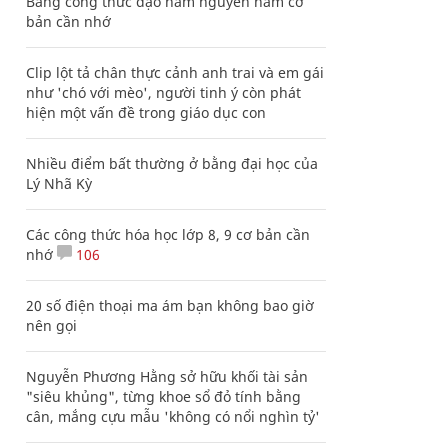
Bảng công thức đạo hàm nguyên hàm cơ
bản cần nhớ
Clip lột tả chân thực cảnh anh trai và em gái
như 'chó với mèo', người tinh ý còn phát
hiện một vấn đề trong giáo dục con
Nhiều điểm bất thường ở bằng đại học của
Lý Nhã Kỳ
Các công thức hóa học lớp 8, 9 cơ bản cần
nhớ
106
20 số điện thoại ma ám bạn không bao giờ
nên gọi
Nguyễn Phương Hằng sở hữu khối tài sản
"siêu khủng", từng khoe sổ đỏ tính bằng
cân, mắng cựu mẫu 'không có nổi nghìn tỷ'