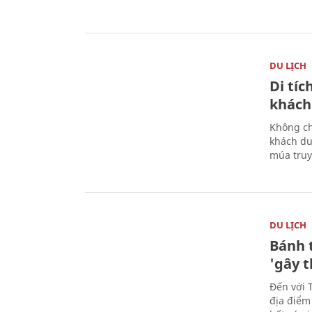
DU LỊCH
Di tí
khách
Không ch
khách du
múa truy
DU LỊCH
Bánh 
'gây 
Đến với 
địa điểm