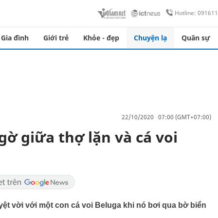
Hotline: 09161
Gia đình
Giới trẻ
Khỏe - đẹp
Chuyện lạ
Quân sự
22/10/2020 07:00 (GMT+07:00)
ờ giữa thợ lặn và cá voi
ệt vời với một con cá voi Beluga khi nó bơi qua bờ biển