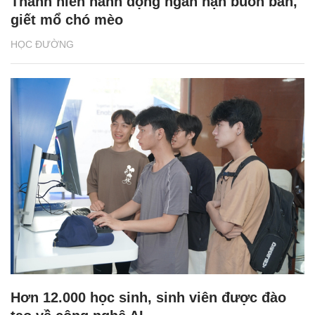
Thanh niên hành động ngăn nạn buôn bán,
giết mổ chó mèo
HỌC ĐƯỜNG
Hơn 12.000 học sinh, sinh viên được đào