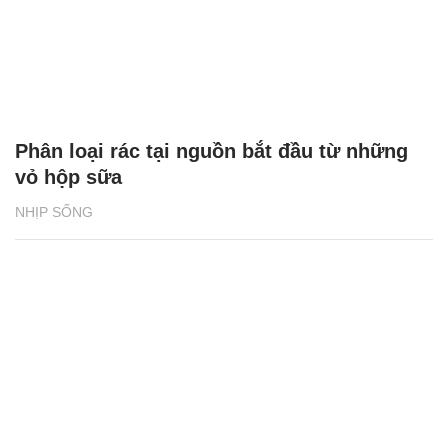
Phân loại rác tại nguồn bắt đầu từ những
vỏ hộp sữa
NHỊP SỐNG