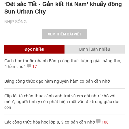
‘Dệt sắc Tết - Gắn kết Hà Nam’ khuấy động
Sun Urban City
NHỊP SỐNG
XEM THÊM BÀI VIẾT
Đọc nhiều
Bình luận nhiều
Cách học thuộc nhanh Bảng công thức lượng giác bằng thơ,
"thần chú"
17
Bảng công thức đạo hàm nguyên hàm cơ bản cần nhớ
Clip lột tả chân thực cảnh anh trai và em gái như 'chó với
mèo', người tinh ý còn phát hiện một vấn đề trong giáo dục
con
Các công thức hóa học lớp 8, 9 cơ bản cần nhớ
106