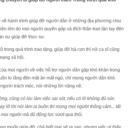
sẻ về hành trình giúp đỡ người dân ở những địa phương chịu
 tiền lớn do mọi người quyên góp và đích thân trao tận tay đến
n sự giúp đỡ thực sự.
trong quá trình trao tặng, giúp đỡ bà con thì nữ ca sĩ cũng
 mạng xã hội.
 của mọi người về việc hỗ trợ người dân gặp khó khăn trong
luôn lo lắng đến mất ăn mất ngủ, chỉ mong người dân khó
 người trách móc, nói những lời nặng nề.
ờng, cũng có lúc làm việc sai sót, nếu có lỡ không đủ sức
y lỡ lời nói làm ai buồn thì mong mọi người thông cảm... tất
a mọi người mà đủ động lực vượt qua thôi.
ng muốn giúp đỡ, chả biết mai sẽ ra sao, nhưng việc gì thấy