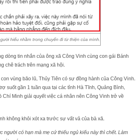
 người hiểu nhầm trong chuyến đi từ thiện của mình.
ng dòng tin nhắn của ông xã Công Vinh cùng con gái Bánh
g chê trách trên mạng xã hội.
bà con vùng bão lũ, Thủy Tiên có sự đồng hành của Công Vinh.
rợ suốt gần 1 tuần qua tại các tỉnh Hà Tĩnh, Quảng Bình,
Hồ Chí Minh giải quyết việc cá nhân nên Công Vinh trở về
h không khỏi xót xa trước sự vất vả của bà xã.
ức người có hạn mà mẹ cứ thiếu ngủ kiểu này thì chết. Làm