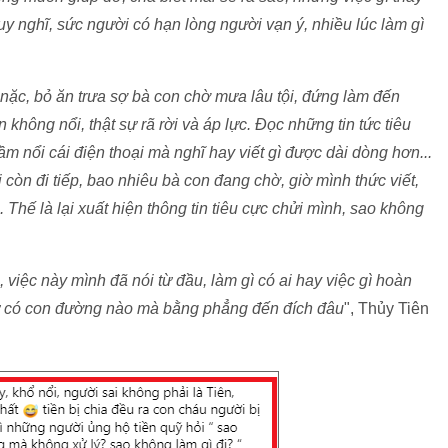
suy nghĩ, sức người có hạn lòng người vạn ý, nhiều lúc làm gì
nặc, bỏ ăn trưa sợ bà con chờ mưa lâu tội, đứng làm đến
hông nổi, thật sự rã rời và áp lực. Đọc những tin tức tiêu
 nổi cái điện thoại mà nghĩ hay viết gì được dài dòng hơn...
còn đi tiếp, bao nhiêu bà con đang chờ, giờ mình thức viết,
. Thế là lại xuất hiện thông tin tiêu cực chửi mình, sao không
, việc này mình đã nói từ đầu, làm gì có ai hay việc gì hoàn
hứ có con đường nào mà bằng phẳng đến đích đâu
", Thủy Tiên