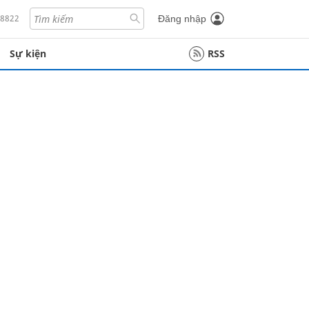
18822
Đăng nhập
Sự kiện
RSS