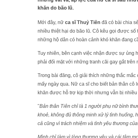
khăn do bão lũ.
Mới đây, nữ
ca sĩ Thuỷ Tiên
đã có bài chia 
nhiều thiệt hại do bão lũ. Cô kêu gọi được số
những hộ dân có hoàn cảnh khó khăn đang cầ
Tuy nhiên, bên cạnh việc nhận được sự ủng hộ 
phải đối mặt với những tranh cãi gay gắt trên
Trong bài đăng, cô giải thích những thắc mắc
mấy ngày qua. Nữ ca sĩ cho biết bản thân cô 
khăn được hỗ trợ kịp thời nhưng vẫn bị nhiều
"
Bản thân Tiên chỉ là 1 người phụ nữ bình thư
khoẻ, không đủ thông minh xử lý tình huống, ha
cả cũng vì trách nhiệm và tình yêu thương củ
Mình chỉ làm vì lòng thương yêu và cái tâm mo