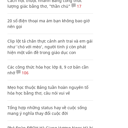
Cách học thuộc nhanh Bảng công thức
lượng giác bằng thơ, "thần chú"
17
20 số điện thoại ma ám bạn không bao giờ
nên gọi
Clip lột tả chân thực cảnh anh trai và em gái
như 'chó với mèo', người tinh ý còn phát
hiện một vấn đề trong giáo dục con
Các công thức hóa học lớp 8, 9 cơ bản cần
nhớ
106
Mẹo học thuộc Bảng tuần hoàn nguyên tố
hóa học bằng thơ, câu nói vui vẻ
Tổng hợp những status hay về cuộc sống
mang ý nghĩa thay đổi cuộc đời
Phó Đoàn ĐBQH Hà Giang Vương Ngọc Hà bị