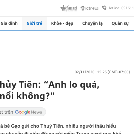
Hotline: 09161
Gia đình
Giới trẻ
Khỏe - đẹp
Chuyện lạ
Quân sự
02/11/2020 15:25 (GMT+07:00)
hủy Tiên: “Anh lo quá,
 nổi không?"
 bé Gạo gửi cho Thuỷ Tiên, nhiều người thấu hiểu
ững chuyến đi giúp đỡ người miền Trung vượt qua khó