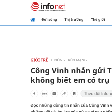
Đời sống
Thị trường
Thế giới
GIỚI TRẺ
NÓNG TRÊN MẠNG
Công Vinh nhắn gửi T
không biết em có trụ
Đọc những dòng tin nhắn của Công Vinh và
những vất vả, áp lực của nữ ca sĩ sau nh