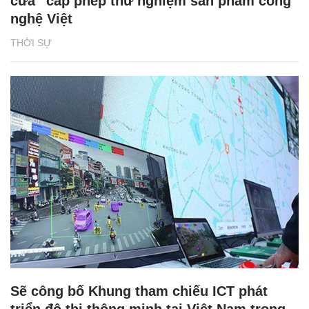
cửa” cấp phép thử nghiệm sản phẩm công
nghệ Việt
THỜI SỰ
Sẽ công bố Khung tham chiếu ICT phát
triển đô thị thông minh tại Việt Nam trong