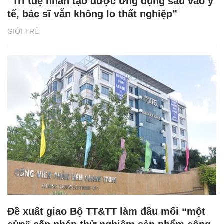
“Trí tuệ nhân tạo được ứng dụng sâu vào y
tế, bác sĩ vẫn không lo thất nghiệp”
GIỚI TRẺ
Đề xuất giao Bộ TT&TT làm đầu mối “một