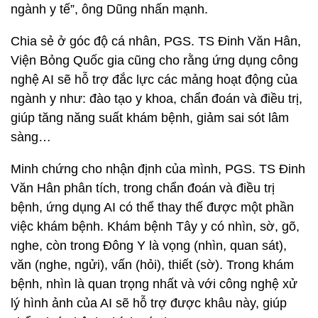
ngành y tế”, ông Dũng nhấn mạnh.
Chia sẻ ở góc độ cá nhân, PGS. TS Đinh Văn Hân,
Viện Bỏng Quốc gia cũng cho rằng ứng dụng công
nghệ AI sẽ hỗ trợ đắc lực các mảng hoạt động của
ngành y như: đào tạo y khoa, chẩn đoán và điều trị,
giúp tăng năng suất khám bệnh, giảm sai sót lâm
sàng…
Minh chứng cho nhận định của mình, PGS. TS Đinh
Văn Hân phân tích, trong chẩn đoán và điều trị
bệnh, ứng dụng AI có thể thay thế được một phần
việc khám bệnh. Khám bệnh Tây y có nhìn, sờ, gõ,
nghe, còn trong Đông Y là vọng (nhìn, quan sát),
văn (nghe, ngửi), vấn (hỏi), thiết (sờ). Trong khám
bệnh, nhìn là quan trọng nhất và với công nghệ xử
lý hình ảnh của AI sẽ hỗ trợ được khâu này, giúp