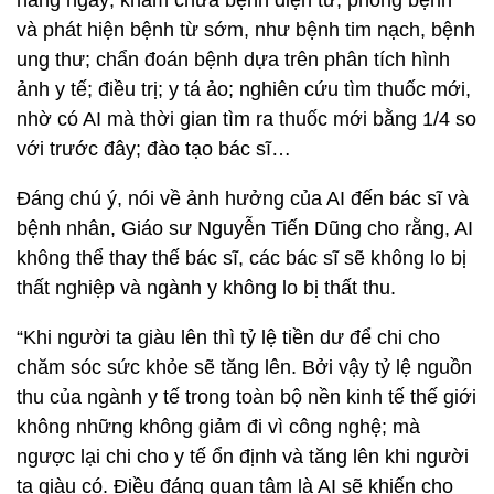
hàng ngày; khám chữa bệnh điện tử; phòng bệnh
và phát hiện bệnh từ sớm, như bệnh tim nạch, bệnh
ung thư; chẩn đoán bệnh dựa trên phân tích hình
ảnh y tế; điều trị; y tá ảo; nghiên cứu tìm thuốc mới,
nhờ có AI mà thời gian tìm ra thuốc mới bằng 1/4 so
với trước đây; đào tạo bác sĩ…
Đáng chú ý, nói về ảnh hưởng của AI đến bác sĩ và
bệnh nhân, Giáo sư Nguyễn Tiến Dũng cho rằng, AI
không thể thay thế bác sĩ, các bác sĩ sẽ không lo bị
thất nghiệp và ngành y không lo bị thất thu.
“Khi người ta giàu lên thì tỷ lệ tiền dư để chi cho
chăm sóc sức khỏe sẽ tăng lên. Bởi vậy tỷ lệ nguồn
thu của ngành y tế trong toàn bộ nền kinh tế thế giới
không những không giảm đi vì công nghệ; mà
ngược lại chi cho y tế ổn định và tăng lên khi người
ta giàu có. Điều đáng quan tâm là AI sẽ khiến cho