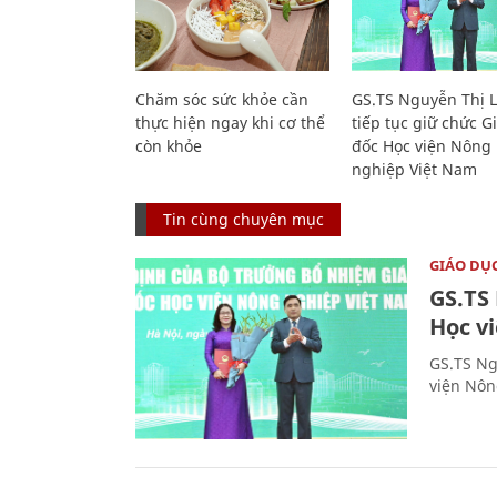
Chăm sóc sức khỏe cần
GS.TS Nguyễn Thị 
thực hiện ngay khi cơ thể
tiếp tục giữ chức 
còn khỏe
đốc Học viện Nông
nghiệp Việt Nam
Tin cùng chuyên mục
GIÁO DỤ
GS.TS
Học v
GS.TS Ng
viện Nôn