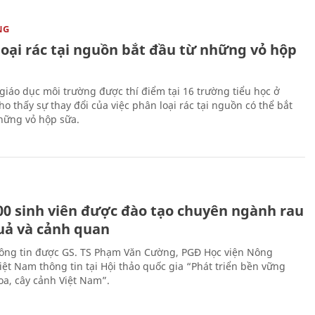
NG
loại rác tại nguồn bắt đầu từ những vỏ hộp
giáo dục môi trường được thí điểm tại 16 trường tiểu học ở
o thấy sự thay đổi của việc phân loại rác tại nguồn có thể bắt
hững vỏ hộp sữa.
00 sinh viên được đào tạo chuyên ngành rau
uả và cảnh quan
hông tin được GS. TS Phạm Văn Cường, PGĐ Học viện Nông
iệt Nam thông tin tại Hội thảo quốc gia “Phát triển bền vững
a, cây cảnh Việt Nam”.