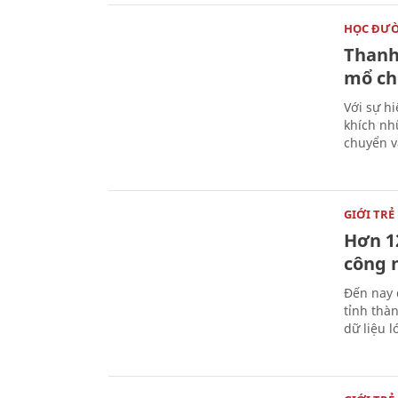
HỌC ĐƯ
Thanh
mổ ch
Với sự hi
khích nh
chuyển v
GIỚI TRẺ
Hơn 12
công 
Đến nay 
tỉnh thàn
dữ liệu 