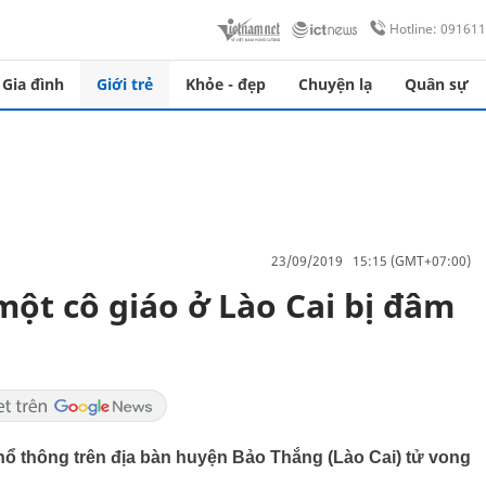
Hotline: 09161
Gia đình
Giới trẻ
Khỏe - đẹp
Chuyện lạ
Quân sự
23/09/2019 15:15 (GMT+07:00)
ột cô giáo ở Lào Cai bị đâm
hổ thông trên địa bàn huyện Bảo Thắng (Lào Cai) tử vong