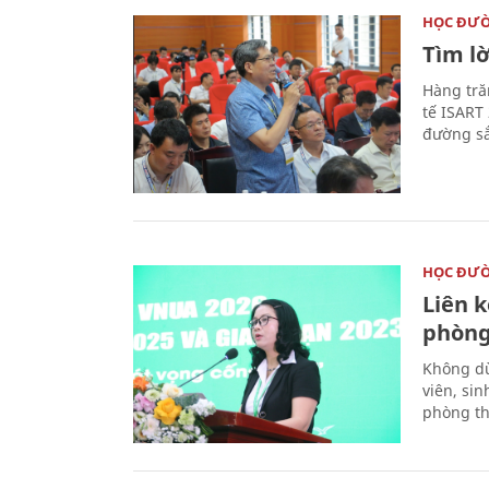
HỌC ĐƯ
Tìm lờ
Hàng tră
tế ISART
đường sắ
HỌC ĐƯ
Liên 
phòng
Không dừ
viên, si
phòng th