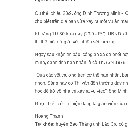
Cụ thể, chiều 23/9, ông Đinh Trường Minh - 
cho biết trên địa bàn vừa xảy ra một vụ án mạ
Khoảng 11h30 trưa nay (23/9 - PV), UBND xã
thi thể một nữ giới với nhiều vết thương.
Ngay sau khận tin báo, công an xã đã phối 
minh, danh tính nạn nhân là cô Th. (SN 1978,
“Qua các vết thương trên cơ thể nạn nhân, ban
nhọn. Sáng nay cô Th. vẫn đến trường dạy nh
học để trở về nhà thì xảy ra vụ việc”, ông Minh
Được biết, cô Th. hiện đang là giáo viên của
Hoàng Thanh
Từ khóa:
huyện Bảo Thắng tỉnh Lào Cai cô gi