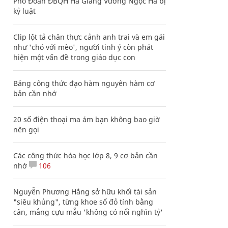
Phó Đoàn ĐBQH Hà Giang Vương Ngọc Hà bị
kỷ luật
Clip lột tả chân thực cảnh anh trai và em gái
như 'chó với mèo', người tinh ý còn phát
hiện một vấn đề trong giáo dục con
Bảng công thức đạo hàm nguyên hàm cơ
bản cần nhớ
20 số điện thoại ma ám bạn không bao giờ
nên gọi
Các công thức hóa học lớp 8, 9 cơ bản cần
nhớ
106
Nguyễn Phương Hằng sở hữu khối tài sản
"siêu khủng", từng khoe sổ đỏ tính bằng
cân, mắng cựu mẫu 'không có nổi nghìn tỷ'