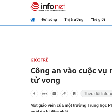
Đời sống
Thị trường
Thế giới
GIỚI TRẺ
Công an vào cuộc vụ m
tử vong
Một giáo viên của một trường Trung học P
nghi do bị đâm chết.