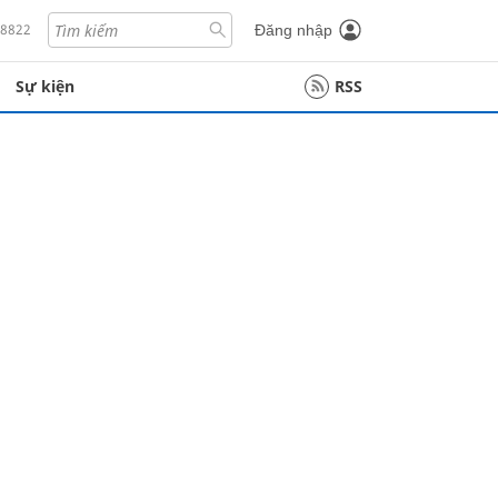
18822
Đăng nhập
Sự kiện
RSS