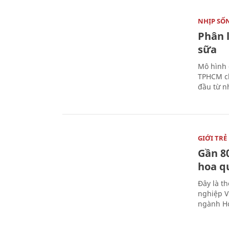
NHỊP SỐ
Phân 
sữa
Mô hình 
TPHCM ch
đầu từ n
GIỚI TRẺ
Gần 8
hoa q
Đây là t
nghiệp V
ngành Ho