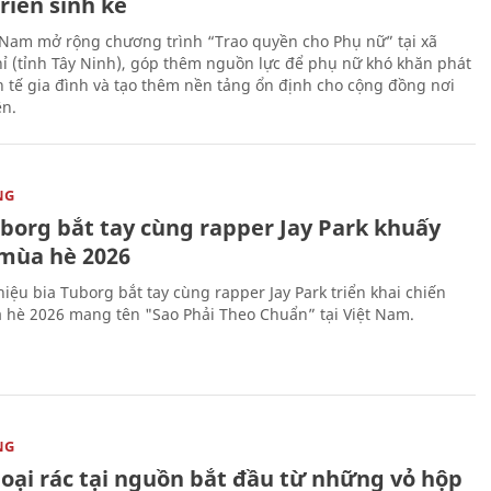
riển sinh kế
 Nam mở rộng chương trình “Trao quyền cho Phụ nữ” tại xã
ỉ (tỉnh Tây Ninh), góp thêm nguồn lực để phụ nữ khó khăn phát
nh tế gia đình và tạo thêm nền tảng ổn định cho cộng đồng nơi
ên.
NG
uborg bắt tay cùng rapper Jay Park khuấy
mùa hè 2026
iệu bia Tuborg bắt tay cùng rapper Jay Park triển khai chiến
 hè 2026 mang tên "Sao Phải Theo Chuẩn” tại Việt Nam.
NG
loại rác tại nguồn bắt đầu từ những vỏ hộp