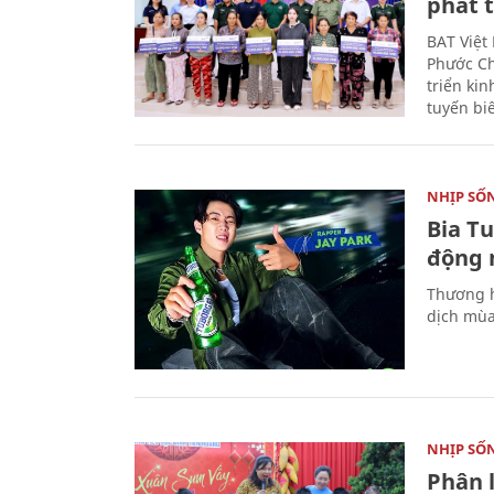
phát t
BAT Việt
Phước Ch
triển ki
tuyến bi
NHỊP SỐ
Bia T
động 
Thương h
dịch mùa
NHỊP SỐ
Phân 