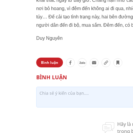
khai thác ngay từ bây giờ. Chẳng hạn như c
nơi bỏ hoang, vì đêm đến không ai đi qua, nhi
túy… Để cải tạo tình trạng này, hai bên đườ
người dân đến đi bộ, mua sắm. Đêm đến, có b
Duy Nguyên
Bình luận