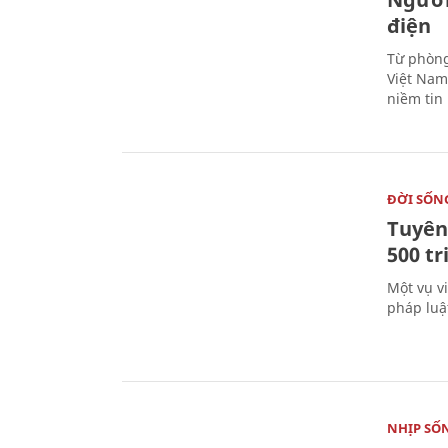
điện
Từ phòng
Việt Nam 
niềm tin
ĐỜI SỐN
Tuyên 
500 t
Một vụ v
pháp luậ
NHỊP SỐ