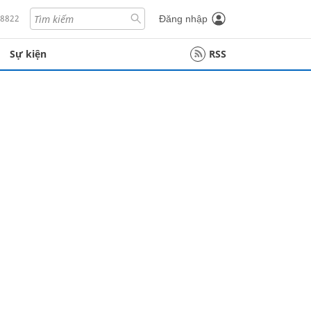
18822
Đăng nhập
Sự kiện
RSS