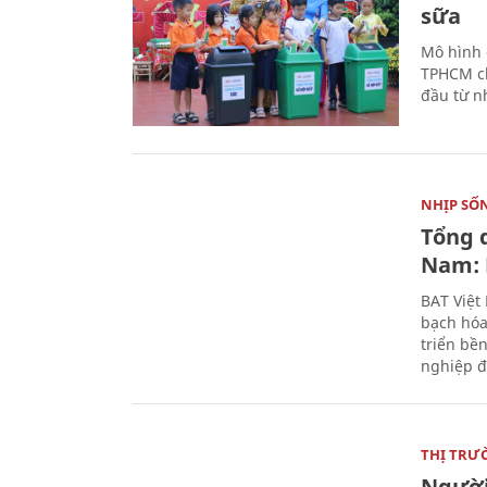
sữa
Mô hình 
TPHCM ch
đầu từ n
NHỊP SỐ
Tổng 
Nam: 
BAT Việt
bạch hóa
triển bề
nghiệp đ
THỊ TRƯ
Người