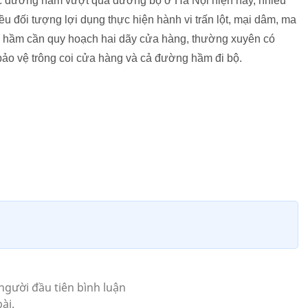
ác đường hầm vượt qua đường bộ ở Hà Nội hiện nay, nhiều
ều đối tượng lợi dụng thực hiện hành vi trấn lột, mại dâm, ma
ng hầm cần quy hoạch hai dãy cửa hàng, thường xuyên có
ảo vệ trông coi cửa hàng và cả đường hầm đi bộ.