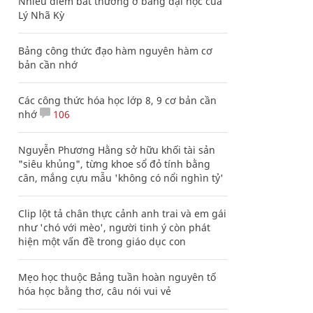
Nhiều điểm bất thường ở bằng đại học của
Lý Nhã Kỳ
Bảng công thức đạo hàm nguyên hàm cơ
bản cần nhớ
Các công thức hóa học lớp 8, 9 cơ bản cần
nhớ
106
Nguyễn Phương Hằng sở hữu khối tài sản
"siêu khủng", từng khoe sổ đỏ tính bằng
cân, mắng cựu mẫu 'không có nổi nghìn tỷ'
Clip lột tả chân thực cảnh anh trai và em gái
như 'chó với mèo', người tinh ý còn phát
hiện một vấn đề trong giáo dục con
Mẹo học thuộc Bảng tuần hoàn nguyên tố
hóa học bằng thơ, câu nói vui vẻ