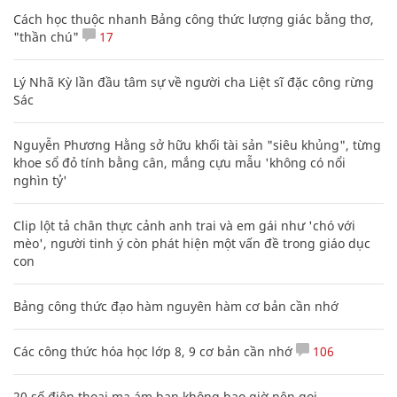
Cách học thuộc nhanh Bảng công thức lượng giác bằng thơ,
"thần chú"
17
Lý Nhã Kỳ lần đầu tâm sự về người cha Liệt sĩ đặc công rừng
Sác
Nguyễn Phương Hằng sở hữu khối tài sản "siêu khủng", từng
khoe sổ đỏ tính bằng cân, mắng cựu mẫu 'không có nổi
nghìn tỷ'
Clip lột tả chân thực cảnh anh trai và em gái như 'chó với
mèo', người tinh ý còn phát hiện một vấn đề trong giáo dục
con
Bảng công thức đạo hàm nguyên hàm cơ bản cần nhớ
Các công thức hóa học lớp 8, 9 cơ bản cần nhớ
106
20 số điện thoại ma ám bạn không bao giờ nên gọi