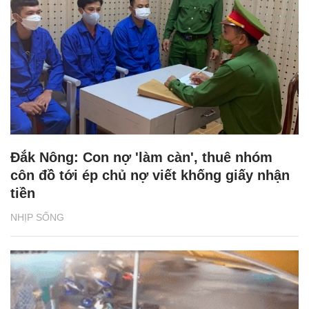
Đắk Nông: Con nợ 'làm càn', thuê nhóm
côn đồ tới ép chủ nợ viết khống giấy nhận
tiền
NHỊP SỐNG