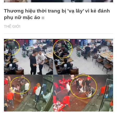
Thương hiệu thời trang bị 'vạ lây’ vì kẻ đánh
phụ nữ mặc áo
THẾ GIỚI