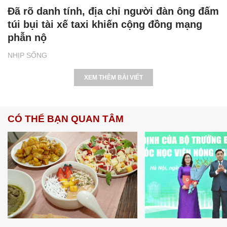
Đã rõ danh tính, địa chỉ người đàn ông đấm
túi bụi tài xế taxi khiến cộng đồng mạng
phẫn nộ
NHỊP SỐNG
XEM THÊM BÀI VIẾT
CÓ THỂ BẠN QUAN TÂM