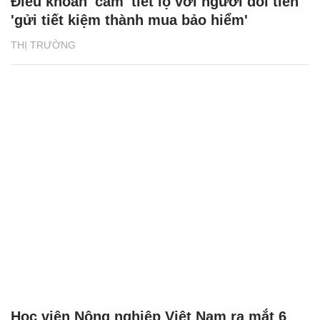
Điều khoản 'cấm' tiết lộ với người đòi tiền
'gửi tiết kiệm thành mua bảo hiểm'
THỊ TRƯỜNG
Học viện Nông nghiệp Việt Nam ra mắt 6