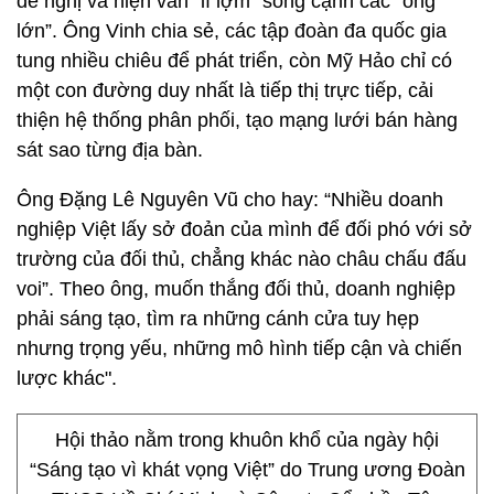
đề nghị và hiện vẫn “lì lợm” sống cạnh các “ông
lớn”. Ông Vinh chia sẻ, các tập đoàn đa quốc gia
tung nhiều chiêu để phát triển, còn Mỹ Hảo chỉ có
một con đường duy nhất là tiếp thị trực tiếp, cải
thiện hệ thống phân phối, tạo mạng lưới bán hàng
sát sao từng địa bàn.
Ông Đặng Lê Nguyên Vũ cho hay: “Nhiều doanh
nghiệp Việt lấy sở đoản của mình để đối phó với sở
trường của đối thủ, chẳng khác nào châu chấu đấu
voi”. Theo ông, muốn thắng đối thủ, doanh nghiệp
phải sáng tạo, tìm ra những cánh cửa tuy hẹp
nhưng trọng yếu, những mô hình tiếp cận và chiến
lược khác".
Hội thảo nằm trong khuôn khổ của ngày hội
“Sáng tạo vì khát vọng Việt” do Trung ương Đoàn