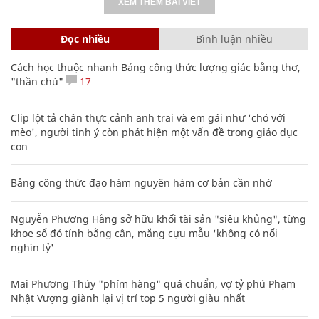
XEM THÊM BÀI VIẾT
Đọc nhiều
Bình luận nhiều
Cách học thuộc nhanh Bảng công thức lượng giác bằng thơ,
"thần chú"
17
Clip lột tả chân thực cảnh anh trai và em gái như 'chó với
mèo', người tinh ý còn phát hiện một vấn đề trong giáo dục
con
Bảng công thức đạo hàm nguyên hàm cơ bản cần nhớ
Nguyễn Phương Hằng sở hữu khối tài sản "siêu khủng", từng
khoe sổ đỏ tính bằng cân, mắng cựu mẫu 'không có nổi
nghìn tỷ'
Mai Phương Thúy "phím hàng" quá chuẩn, vợ tỷ phú Phạm
Nhật Vượng giành lại vị trí top 5 người giàu nhất