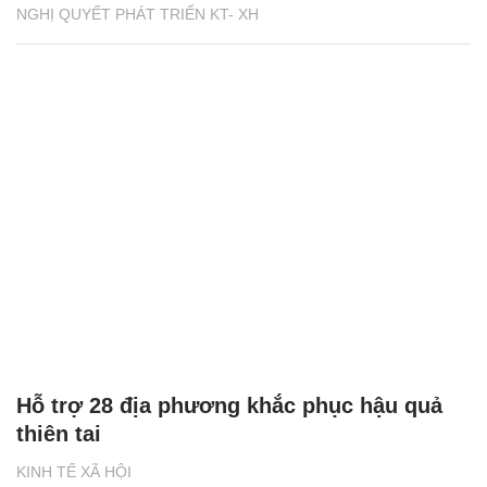
NGHỊ QUYẾT PHÁT TRIỂN KT- XH
Hỗ trợ 28 địa phương khắc phục hậu quả
thiên tai
KINH TẾ XÃ HỘI