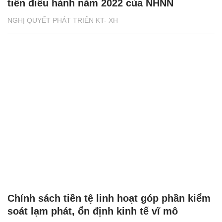
tiễn điều hành năm 2022 của NHNN
NGHỊ QUYẾT PHÁT TRIỂN KT- XH
Chính sách tiền tệ linh hoạt góp phần kiểm
soát lạm phát, ổn định kinh tế vĩ mô