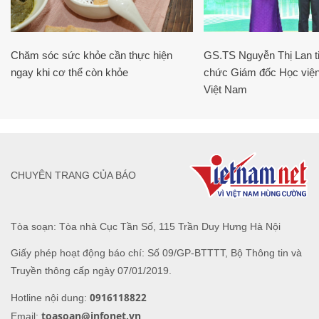
Chăm sóc sức khỏe cần thực hiện
GS.TS Nguyễn Thị Lan ti
ngay khi cơ thể còn khỏe
chức Giám đốc Học viện
Việt Nam
CHUYÊN TRANG CỦA BÁO
Tòa soạn: Tòa nhà Cục Tần Số, 115 Trần Duy Hưng Hà Nội
Giấy phép hoạt động báo chí: Số 09/GP-BTTTT, Bộ Thông tin và
Truyền thông cấp ngày 07/01/2019.
0916118822
Hotline nội dung:
toasoan@infonet.vn
Email: