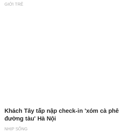
GIỚI TRẺ
Khách Tây tấp nập check-in 'xóm cà phê
đường tàu' Hà Nội
NHỊP SỐNG