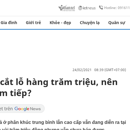
Hotline: 09161
Gia đình
Giới trẻ
Khỏe - đẹp
Chuyện lạ
Quân sự
24/02/2021 08:39 (GMT+07:00)
 cắt lỗ hàng trăm triệu, nên
m tiếp?
cả ở phân khúc trung bình lẫn cao cấp vẫn đang diễn ra tại
ến vài trăm triệu đồng nhưng vẫn chưa bán được.