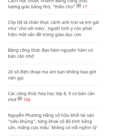
Cách học thuộc nhanh Bảng công thức
lượng giác bằng thơ, "thần chú"
17
Clip lột tả chân thực cảnh anh trai và em gái
như 'chó với mèo', người tinh ý còn phát
hiện một vấn đề trong giáo dục con
Bảng công thức đạo hàm nguyên hàm cơ
bản cần nhớ
20 số điện thoại ma ám bạn không bao giờ
nên gọi
Các công thức hóa học lớp 8, 9 cơ bản cần
nhớ
106
Nguyễn Phương Hằng sở hữu khối tài sản
"siêu khủng", từng khoe sổ đỏ tính bằng
cân, mắng cựu mẫu 'không có nổi nghìn tỷ'