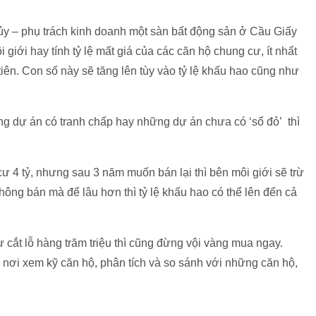
ủy – phụ trách kinh doanh một sàn bất động sản ở Cầu Giấy
 giới hay tính tỷ lệ mất giá của các căn hộ chung cư, ít nhất
iên. Con số này sẽ tăng lên tùy vào tỷ lệ khấu hao cũng như
g dự án có tranh chấp hay những dự án chưa có ‘sổ đỏ’ thì
ư 4 tỷ, nhưng sau 3 năm muốn bán lại thì bên môi giới sẽ trừ
hông bán mà để lâu hơn thì tỷ lệ khấu hao có thể lên đến cả
ư cắt lỗ hàng trăm triệu thì cũng đừng vội vàng mua ngay.
 nơi xem kỹ căn hộ, phân tích và so sánh với những căn hộ,