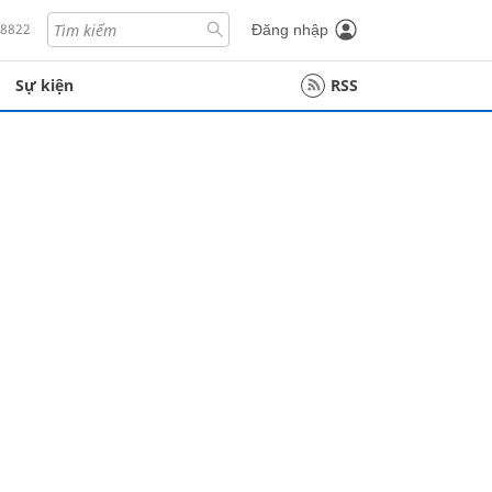
18822
Đăng nhập
Sự kiện
RSS