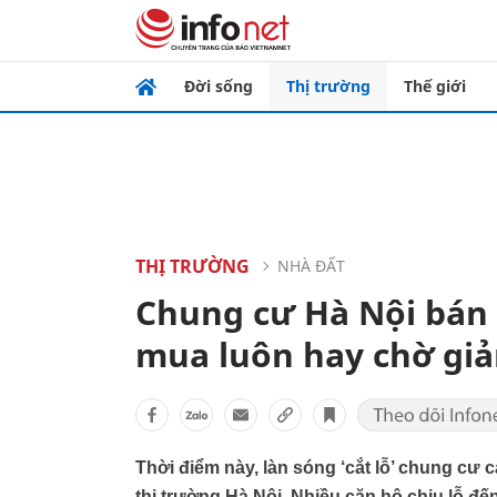
Đời sống
Thị trường
Thế giới
THỊ TRƯỜNG
NHÀ ĐẤT
Chung cư Hà Nội bán
mua luôn hay chờ giả
Thời điểm này, làn sóng ‘cắt lỗ’ chung cư 
thị trường Hà Nội. Nhiều căn hộ chịu lỗ đ