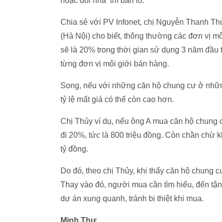
hoặc đổi nhà thì bán lỗ.
Chia sẻ với PV Infonet, chị Nguyễn Thanh Th
(Hà Nội) cho biết, thông thường các đơn vị môi
sẽ là 20% trong thời gian sử dụng 3 năm đầu t
từng đơn vị môi giới bán hàng.
Song, nếu với những căn hộ chung cư ở nhữn
tỷ lệ mất giá có thể còn cao hơn.
Chị Thủy ví dụ, nếu ông A mua căn hộ chung c
đi 20%, tức là 800 triệu đồng. Còn chần chừ k
tỷ đồng.
Do đó, theo chị Thủy, khi thấy căn hộ chung c
Thay vào đó, người mua cần tìm hiểu, đến tận
dự án xung quanh, tránh bị thiệt khi mua.
Minh Thư