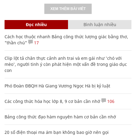
XEM THÊM BÀI VIẾT
Đọc nhiều
Bình luận nhiều
Cách học thuộc nhanh Bảng công thức lượng giác bằng thơ,
"thần chú"
17
Clip lột tả chân thực cảnh anh trai và em gái như 'chó với
mèo', người tinh ý còn phát hiện một vấn đề trong giáo dục
con
Phó Đoàn ĐBQH Hà Giang Vương Ngọc Hà bị kỷ luật
Các công thức hóa học lớp 8, 9 cơ bản cần nhớ
106
Bảng công thức đạo hàm nguyên hàm cơ bản cần nhớ
20 số điện thoại ma ám bạn không bao giờ nên gọi