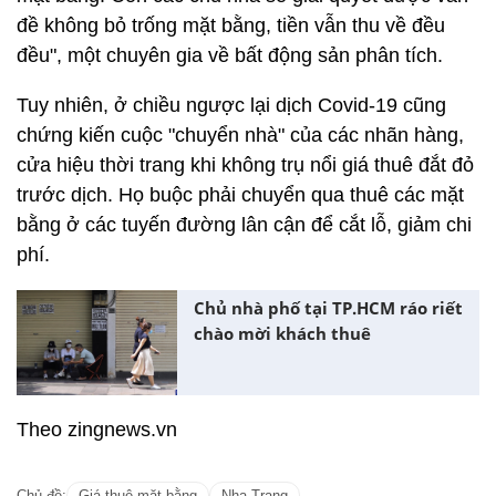
đề không bỏ trống mặt bằng, tiền vẫn thu về đều
đều", một chuyên gia về bất động sản phân tích.
Tuy nhiên, ở chiều ngược lại dịch Covid-19 cũng
chứng kiến cuộc "chuyển nhà" của các nhãn hàng,
cửa hiệu thời trang khi không trụ nổi giá thuê đắt đỏ
trước dịch. Họ buộc phải chuyển qua thuê các mặt
bằng ở các tuyến đường lân cận để cắt lỗ, giảm chi
phí.
Chủ nhà phố tại TP.HCM ráo riết
chào mời khách thuê
Theo zingnews.vn
Chủ đề:
Giá thuê mặt bằng
Nha Trang