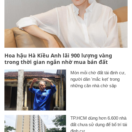
Hoa hậu Hà Kiều Anh lãi 900 lượng vàng
trong thời gian ngắn nhờ mua bán đất
Mòn mỏi chờ đất tái định cư,
người dân 'mắc kẹt' trong
những căn nhà chờ sập
TP.HCM dùng hơn 6.600 nhà
đất chưa sử dụng để bố trí tái
định cư