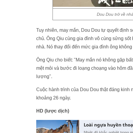
Dou Dou trở về nh
Tuy nhiên, may mắn, Dou Dou tự quyết định s
chủ. Ông Qiu cùng gia đình vô cùng sửng sốt 
nhà. Nó thay đổi đến mức gia đình ông không
Ông Qiu cho biết: "May mắn nó không gặp bất
mệt mỏi và bước đi loạng choạng vào hôm đầu
lượng".
Cuộc hành trình của Dou Dou thật đáng kinh n
khoảng 26 ngày.
HD (lược dịch)
Loài ngựa huyền thoại
Nhiệt độ khắc nghiệt trong