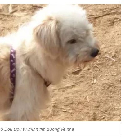
hó Dou Dou tự mình tìm đường về nhà