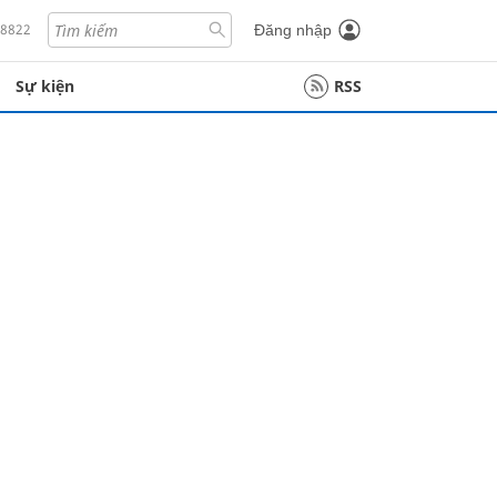
18822
Đăng nhập
Sự kiện
RSS