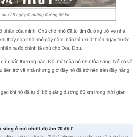
à sau 26 ngày đi quãng đường 60 km
ố phận của mình. Chú chó nhỏ đã tự tìm đường trở về nhà
khi thấy con chó nhỏ gầy còm, bẩn thỉu xuất hiện ngay trước
 nhận ra đó chính là chú chó Dou Dou.
 cứ chấn thương nào. Đôi mắt của nó như tỏa sáng. Nó có vẻ
 tiên trở về nhà nhưng giờ đây nó đã trở nên tràn đầy năng
gạc khi nó đã tự đi bộ quãng đường 60 km trong thời gian
 sống ở nơi nhiệt độ âm 70 độ C
 mùa đông lạnh giảm tới âm 70 độ C nhưng những chú ngựa Yakutia hoàn