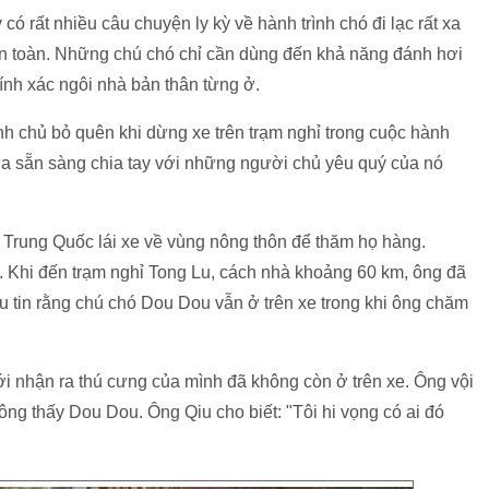
ó rất nhiều câu chuyện ly kỳ về hành trình chó đi lạc rất xa
n toàn. Những chú chó chỉ cần dùng đến khả năng đánh hơi
chính xác ngôi nhà bản thân từng ở.
ình chủ bỏ quên khi dừng xe trên trạm nghỉ trong cuộc hành
ưa sẵn sàng chia tay với những người chủ yêu quý của nó
 Trung Quốc lái xe về vùng nông thôn để thăm họ hàng.
 Khi đến trạm nghỉ Tong Lu, cách nhà khoảng 60 km, ông đã
 tin rằng chú chó Dou Dou vẫn ở trên xe trong khi ông chăm
i nhận ra thú cưng của mình đã không còn ở trên xe. Ông vội
ông thấy Dou Dou. Ông Qiu cho biết: "Tôi hi vọng có ai đó