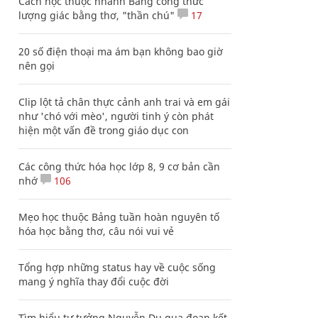
Cách học thuộc nhanh Bảng công thức
lượng giác bằng thơ, "thần chú"
17
20 số điện thoại ma ám bạn không bao giờ
nên gọi
Clip lột tả chân thực cảnh anh trai và em gái
như 'chó với mèo', người tinh ý còn phát
hiện một vấn đề trong giáo dục con
Các công thức hóa học lớp 8, 9 cơ bản cần
nhớ
106
Mẹo học thuộc Bảng tuần hoàn nguyên tố
hóa học bằng thơ, câu nói vui vẻ
Tổng hợp những status hay về cuộc sống
mang ý nghĩa thay đổi cuộc đời
Tìm hiểu tư tưởng Nguyễn Du qua đoạn kết