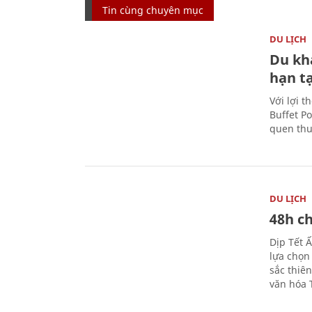
Tin cùng chuyên mục
DU LỊCH
Du kh
hạn t
Với lợi t
Buffet P
quen thu
DU LỊCH
48h ch
Dịp Tết 
lựa chọn
sắc thiê
văn hóa 