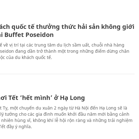
ách quốc tế thưởng thức hải sản không giới
ại Buffet Poseidon
hế về vị trí tại các trung tâm du lịch sầm uất, chuỗi nhà hàng
oseidon đang dần trở thành một trong những điểm dừng chân
ộc của du khách quốc tế.
ơi Tết ‘hết mình’ ở Hạ Long
Ất Tỵ, một chuyến du xuân 2 ngày từ Hà Nội đến Hạ Long sẽ là
 lý tưởng cho các gia đình muốn khởi đầu năm mới bằng cảnh
n nhiên hùng vĩ, không khí lễ hội rộn ràng và những trải nghiệm
Tết đầy ý nghĩa.