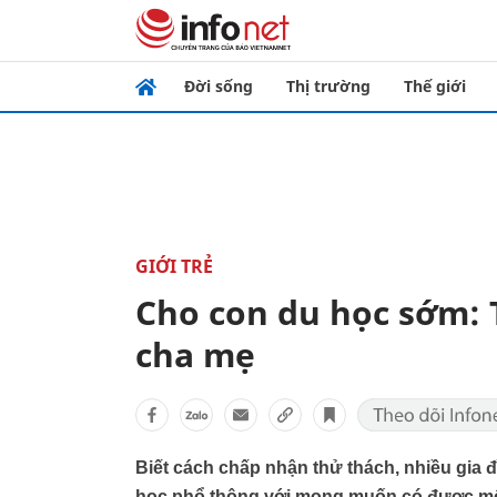
Đời sống
Thị trường
Thế giới
GIỚI TRẺ
Cho con du học sớm: 
cha mẹ
Biết cách chấp nhận thử thách, nhiều gia 
học phổ thông với mong muốn có được môi 