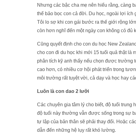
Nhưng các bậc cha mẹ nên hiểu rằng, càng ba
thể bảo bọc con cả đời. Du học, ngoài lợi ích 
Tôi lo sợ khi con gái bước ra thế giới rộng l
còn hơn nghĩ đến một ngày con không có đủ k
Cũng quyết định cho con du học New Zealand 
cho con đi du học khi mới 15 tuổi quả thật là 
phân tích kỹ anh thấy nếu chọn được trường tốt
cao hơn, có nhiều cơ hội phát triển trong tươ
môi trường rất tuyệt vời, cả dạy và học hay 
Luôn là con dao 2 lưỡi
Các chuyên gia tâm lý cho biết, độ tuổi trung 
độ tuổi này thường vẫn được sống trong sự b
tự lập của bản thân sẽ phải thay đổi. Hoặc cá
dẫn đến những hệ lụy rất khó lường.