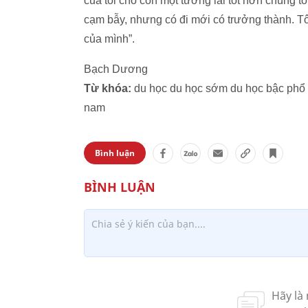
của tôi cho con một tương lai tốt hơn chúng tô
cạm bẫy, nhưng có đi mới có trưởng thành. Tô
của mình”.
Bạch Dương
Từ khóa:
du học du học sớm du học bậc phổ t
nam
Bình luận