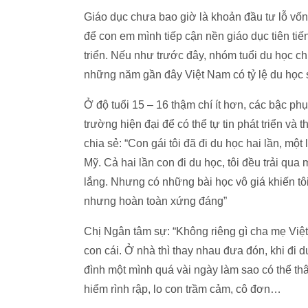
Giáo dục chưa bao giờ là khoản đầu tư lỗ vốn,
để con em mình tiếp cận nền giáo dục tiên tiế
triển. Nếu như trước đây, nhóm tuổi du học chủ 
những năm gần đây Việt Nam có tỷ lệ du học 
Ở độ tuổi 15 – 16 thậm chí ít hơn, các bậc p
trường hiện đại để có thể tự tin phát triển và
chia sẻ: “Con gái tôi đã đi du học hai lần, mộ
Mỹ. Cả hai lần con đi du học, tôi đều trải qua
lắng. Nhưng có những bài học vô giá khiến tô
nhưng hoàn toàn xứng đáng”
Chị Ngân tâm sự: “Không riêng gì cha mẹ Việ
con cái. Ở nhà thì thay nhau đưa đón, khi đi d
đình một mình quá vài ngày làm sao có thể t
hiểm rình rập, lo con trầm cảm, cô đơn…