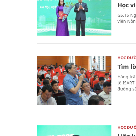
Học v
GS.TS Ng
viện Nôn
HỌC ĐƯ
Tìm lờ
Hàng tră
tế ISART
đường sắ
HỌC ĐƯ