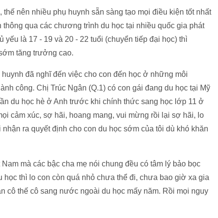
 thế nên nhiều phụ huynh sẵn sàng tạo mọi điều kiện tốt nhất
n thông qua các chương trình du học tại nhiều quốc gia phát
yếu là 17 - 19 và 20 - 22 tuổi (chuyển tiếp đại học) thì
sớm tăng trưởng cao.
hụ huynh đã nghĩ đến việc cho con đến học ở những môi
 thành công. Chị Trúc Ngân (Q.1) có con gái đang du học tại Mỹ
t lần du học hè ở Anh trước khi chính thức sang học lớp 11 ở
 mọi cảm xúc, sợ hãi, hoang mang, vui mừng rồi lại sợ hãi, lo
i nhận ra quyết định cho con du học sớm của tôi dù khó khăn
t Nam mà các bậc cha mẹ nói chung đều có tâm lý bảo bọc
u học thì lo con còn quá nhỏ chưa thể đi, chưa bao giờ xa gia
hân cô thế cô sang nước ngoài du học mấy năm. Rồi mọi nguy