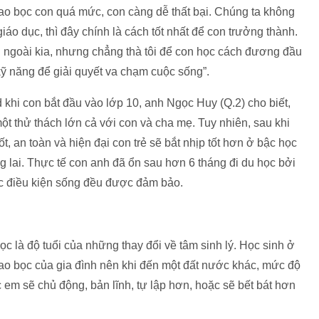
o bọc con quá mức, con càng dễ thất bại. Chúng ta không
giáo dục, thì đây chính là cách tốt nhất để con trưởng thành.
ớn ngoài kia, nhưng chẳng thà tôi để con học cách đương đầu
ỹ năng để giải quyết va chạm cuộc sống”.
khi con bắt đầu vào lớp 10, anh Ngọc Huy (Q.2) cho biết,
một thử thách lớn cả với con và cha mẹ. Tuy nhiên, sau khi
, an toàn và hiện đại con trẻ sẽ bắt nhịp tốt hơn ở bậc học
ng lai. Thực tế con anh đã ổn sau hơn 6 tháng đi du học bởi
các điều kiện sống đều được đảm bảo.
học là độ tuổi của những thay đổi về tâm sinh lý. Học sinh ở
ao bọc của gia đình nên khi đến một đất nước khác, mức độ
c em sẽ chủ động, bản lĩnh, tự lập hơn, hoặc sẽ bết bát hơn