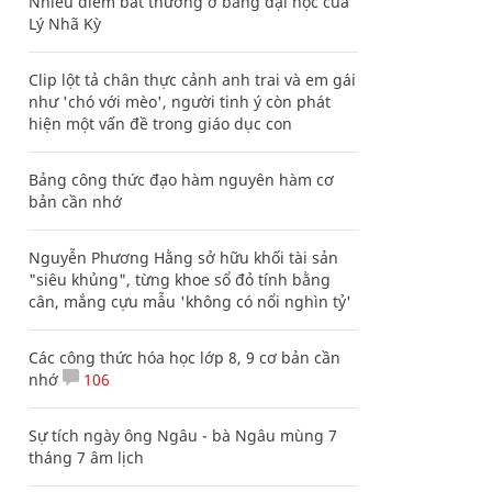
Nhiều điểm bất thường ở bằng đại học của
Lý Nhã Kỳ
Clip lột tả chân thực cảnh anh trai và em gái
như 'chó với mèo', người tinh ý còn phát
hiện một vấn đề trong giáo dục con
Bảng công thức đạo hàm nguyên hàm cơ
bản cần nhớ
Nguyễn Phương Hằng sở hữu khối tài sản
"siêu khủng", từng khoe sổ đỏ tính bằng
cân, mắng cựu mẫu 'không có nổi nghìn tỷ'
Các công thức hóa học lớp 8, 9 cơ bản cần
nhớ
106
Sự tích ngày ông Ngâu - bà Ngâu mùng 7
tháng 7 âm lịch