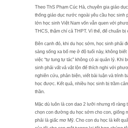
Theo ThS Phạm Cúc Hà, chuyên gia giáo dụ
thống giáo dục nước ngoài yêu cầu học sinh p
lớn học sinh Việt Nam vốn vẫn quen với phươ
THCS, thậm chí cả THPT. Vì thế, để chuẩn bị 
Bên cạnh đó, khi du học sớm, học sinh phải đố
sàng sống xa bố mẹ ở độ tuổi này, không biết 
việc “tự tung tự tác” không có ai quản lý. Kh
sinh phải vất vả vật lộn để thích nghi với ph
nghiên cứu, phản biện, viết bài luận và trình
học được. Kết quả, nhiều học sinh bị trầm cả
thần.
Mặc dù luôn là con dao 2 lưỡi nhưng rõ ràng 
chọn con đường du học sớm cho con, giống nh
phải là giấc mơ Mỹ. Cho con du học là kết qu