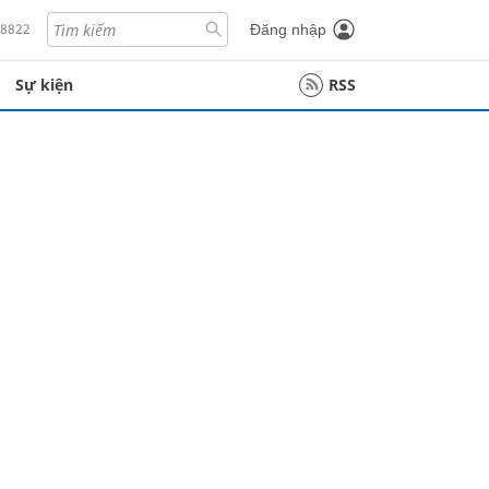
18822
Đăng nhập
Sự kiện
RSS