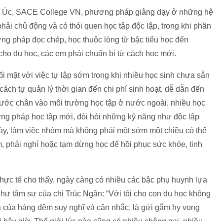
c Úc, SACE College VN, phương pháp giảng dạy ở những hệ
hải chủ động và có thói quen học tập độc lập, trong khi phần
ng pháp đọc chép, học thuộc lòng từ bậc tiểu học đến
cho du học, các em phải chuẩn bị từ cách học mới.
i mặt với việc tự lập sớm trong khi nhiều học sinh chưa sẵn
cách tự quản lý thời gian đến chi phí sinh hoạt, dễ dẫn đến
i bước chân vào môi trường học tập ở nước ngoài, nhiều học
ương pháp học tập mới, đòi hỏi những kỹ năng như độc lập
 bày, làm việc nhóm mà không phải một sớm một chiều có thể
m, phải nghỉ hoặc tạm dừng học để hồi phục sức khỏe, tinh
thực tế cho thấy, ngày càng có nhiều các bậc phụ huynh lựa
ư tâm sự của chị Trúc Ngân: “Với tôi cho con du học không
ả của hàng đêm suy nghĩ và cân nhắc, là gửi gắm hy vọng