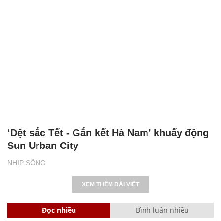
‘Dệt sắc Tết - Gắn kết Hà Nam’ khuấy động
Sun Urban City
NHỊP SỐNG
XEM THÊM BÀI VIẾT
Đọc nhiều
Bình luận nhiều