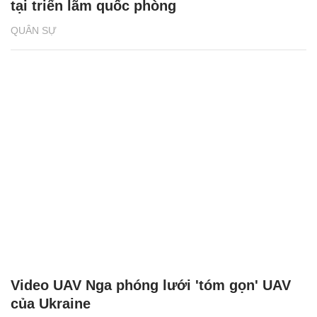
tại triển lãm quốc phòng
QUÂN SỰ
Video UAV Nga phóng lưới 'tóm gọn' UAV
của Ukraine