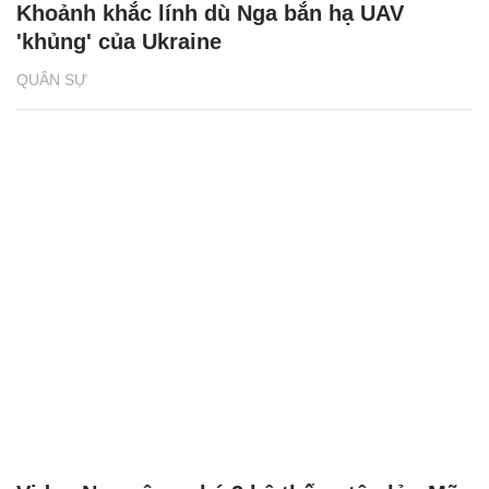
Khoảnh khắc lính dù Nga bắn hạ UAV
'khủng' của Ukraine
QUÂN SỰ