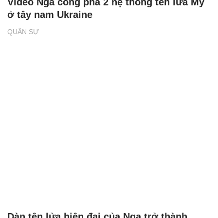
Video Nga công phá 2 hệ thống tên lửa Mỹ
ở tây nam Ukraine
QUÂN SỰ
Dàn tên lửa hiện đại của Nga trở thành