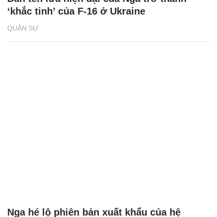
‘khắc tinh’ của F-16 ở Ukraine
QUÂN SỰ
Nga hé lộ phiên bản xuất khẩu của hệ