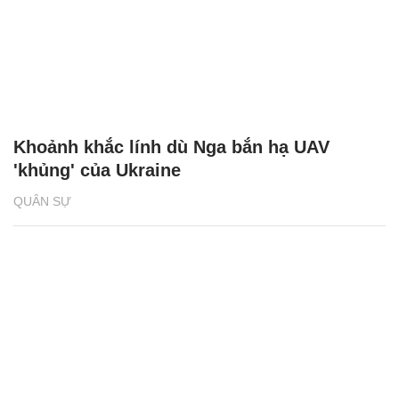
Khoảnh khắc lính dù Nga bắn hạ UAV
'khủng' của Ukraine
QUÂN SỰ