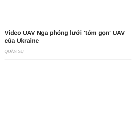
Video UAV Nga phóng lưới 'tóm gọn' UAV
của Ukraine
QUÂN SỰ