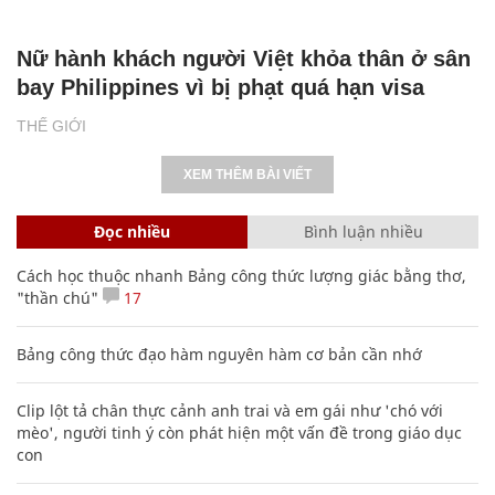
Nữ hành khách người Việt khỏa thân ở sân
bay Philippines vì bị phạt quá hạn visa
THẾ GIỚI
XEM THÊM BÀI VIẾT
Đọc nhiều
Bình luận nhiều
Cách học thuộc nhanh Bảng công thức lượng giác bằng thơ,
"thần chú"
17
Bảng công thức đạo hàm nguyên hàm cơ bản cần nhớ
Clip lột tả chân thực cảnh anh trai và em gái như 'chó với
mèo', người tinh ý còn phát hiện một vấn đề trong giáo dục
con