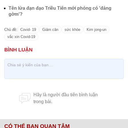
Tên lửa đạn đạo Triều Tiên mới phóng có 'đáng
gờm'?
Chủ đề:
Covid- 19
Giảm cân
sức khỏe
Kim jong-un
vắc xin Covid-19
CÓ THỂ BẠN QUAN TÂM