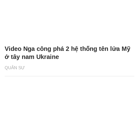
Video Nga công phá 2 hệ thống tên lửa Mỹ
ở tây nam Ukraine
QUÂN SỰ