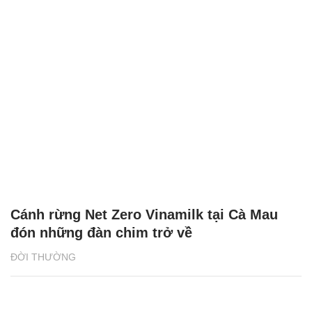
Cánh rừng Net Zero Vinamilk tại Cà Mau
đón những đàn chim trở về
ĐỜI THƯỜNG