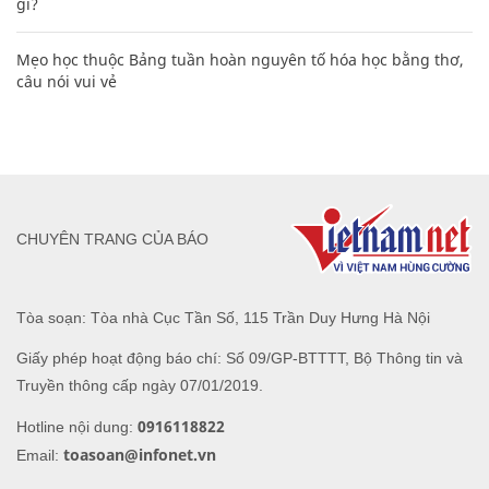
Mẹo học thuộc Bảng tuần hoàn nguyên tố hóa học bằng thơ,
câu nói vui vẻ
CHUYÊN TRANG CỦA BÁO
Tòa soạn: Tòa nhà Cục Tần Số, 115 Trần Duy Hưng Hà Nội
Giấy phép hoạt động báo chí: Số 09/GP-BTTTT, Bộ Thông tin và
Truyền thông cấp ngày 07/01/2019.
0916118822
Hotline nội dung:
toasoan@infonet.vn
Email: