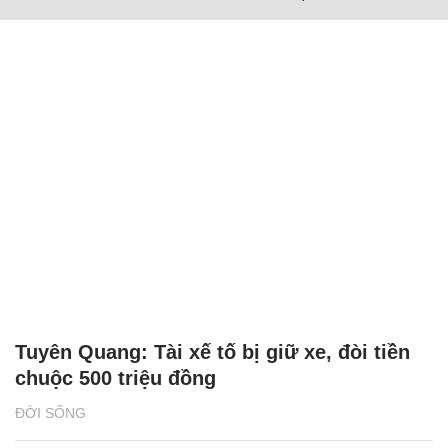
Tuyên Quang: Tài xế tố bị giữ xe, đòi tiền
chuộc 500 triệu đồng
ĐỜI SỐNG