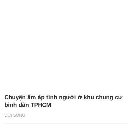
Chuyện ấm áp tình người ở khu chung cư
bình dân TPHCM
ĐỜI SỐNG