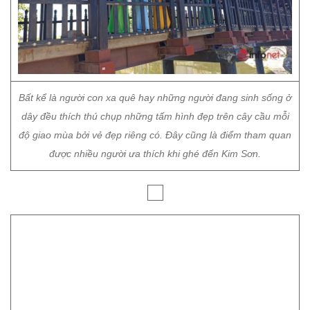
Bất kể là người con xa quê hay những người đang sinh sống ở
dây đều thích thú chụp những tấm hình đẹp trên cây cầu mỗi
độ giao mùa bởi vẻ đẹp riêng có. Đây cũng là điểm tham quan
được nhiều người ưa thích khi ghé đến Kim Sơn.