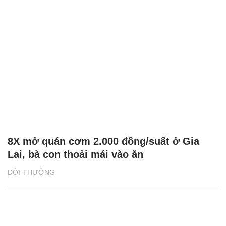
8X mở quán cơm 2.000 đồng/suất ở Gia
Lai, bà con thoải mái vào ăn
ĐỜI THƯỜNG