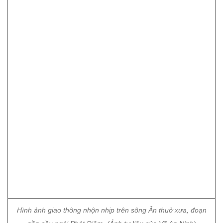
ngói Phát Diệm cũng được lựa chọn in hình và phát hành trên
bộ tem bưu chính cầu mái ngói năm 2012. (Ảnh: Thiết kế tem)
Hình ảnh giao thông nhộn nhịp trên sông Ân thuở xưa, đoạn
gần cầu ngói Phát Diệm. (Ảnh tư liệu của Võ An Ninh)