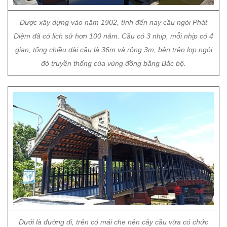
Được xây dựng vào năm 1902, tính đến nay cầu ngói Phát
Diệm đã có lịch sử hơn 100 năm. Cầu có 3 nhịp, mỗi nhịp có 4
gian, tổng chiều dài cầu là 36m và rộng 3m, bên trên lợp ngói
đỏ truyền thống của vùng đồng bằng Bắc bộ.
Dưới là đường đi, trên có mái che nên cây cầu vừa có chức