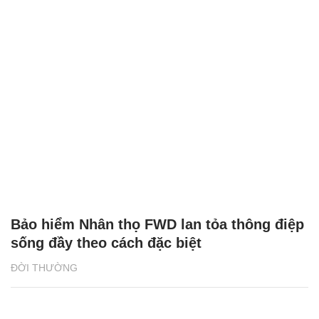
Bảo hiểm Nhân thọ FWD lan tỏa thông điệp
sống đầy theo cách đặc biệt
ĐỜI THƯỜNG