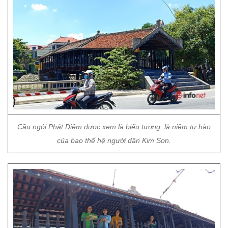
Cầu ngói Phát Diệm được xem là biểu tượng, là niềm tự hào
của bao thế hệ người dân Kim Sơn.