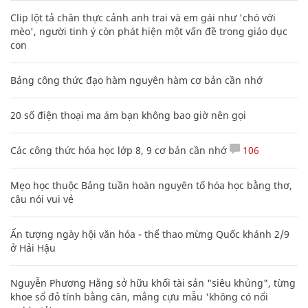
Clip lột tả chân thực cảnh anh trai và em gái như 'chó với
mèo', người tinh ý còn phát hiện một vấn đề trong giáo dục
con
Bảng công thức đạo hàm nguyên hàm cơ bản cần nhớ
20 số điện thoại ma ám bạn không bao giờ nên gọi
Các công thức hóa học lớp 8, 9 cơ bản cần nhớ
106
Mẹo học thuộc Bảng tuần hoàn nguyên tố hóa học bằng thơ,
câu nói vui vẻ
Ấn tượng ngày hội văn hóa - thể thao mừng Quốc khánh 2/9
ở Hải Hậu
Nguyễn Phương Hằng sở hữu khối tài sản "siêu khủng", từng
khoe sổ đỏ tính bằng cân, mắng cựu mẫu 'không có nổi