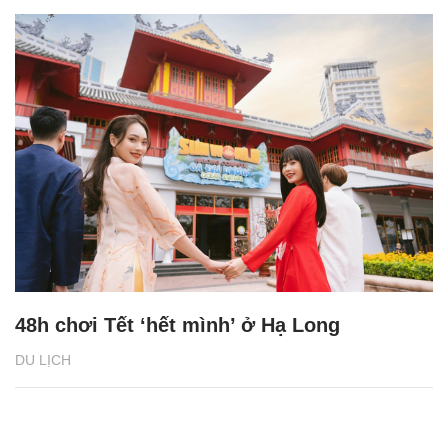
48h chơi Tết ‘hết mình’ ở Hạ Long
DU LỊCH