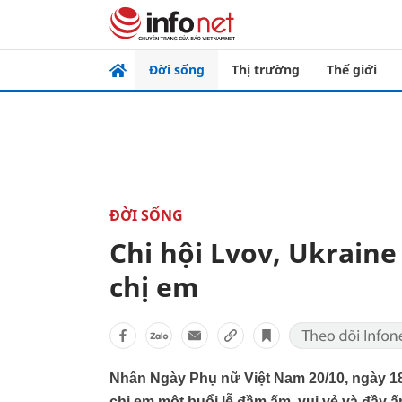
Đời sống
Thị trường
Thế giới
ĐỜI SỐNG
Chi hội Lvov, Ukraine
chị em
Nhân Ngày Phụ nữ Việt Nam 20/10, ngày 18
chị em một buổi lễ đầm ấm, vui vẻ và đầy ấ