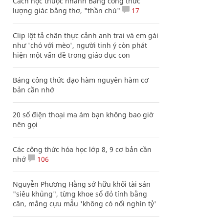
Cách học thuộc nhanh Bảng công thức
lượng giác bằng thơ, "thần chú"
17
Clip lột tả chân thực cảnh anh trai và em gái
như 'chó với mèo', người tinh ý còn phát
hiện một vấn đề trong giáo dục con
Bảng công thức đạo hàm nguyên hàm cơ
bản cần nhớ
20 số điện thoại ma ám bạn không bao giờ
nên gọi
Các công thức hóa học lớp 8, 9 cơ bản cần
nhớ
106
Nguyễn Phương Hằng sở hữu khối tài sản
"siêu khủng", từng khoe sổ đỏ tính bằng
cân, mắng cựu mẫu 'không có nổi nghìn tỷ'