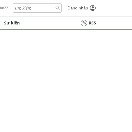
18822
Đăng nhập
Sự kiện
RSS