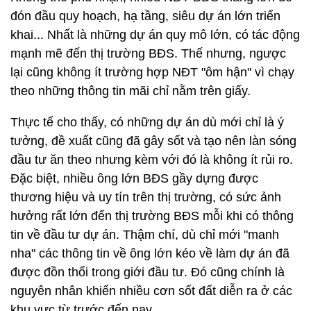
đón đầu quy hoạch, hạ tầng, siêu dự án lớn triển
khai... Nhất là những dự án quy mô lớn, có tác động
mạnh mẽ đến thị trường BĐS. Thế nhưng, ngược
lại cũng không ít trường hợp NĐT "ôm hận" vì chạy
theo những thông tin mãi chỉ nằm trên giấy.
Thực tế cho thấy, có những dự án dù mới chỉ là ý
tưởng, đề xuất cũng đã gây sốt và tạo nên làn sóng
đầu tư ăn theo nhưng kèm với đó là không ít rủi ro.
Đặc biệt, nhiều ông lớn BĐS gầy dựng được
thương hiệu và uy tín trên thị trường, có sức ảnh
hưởng rất lớn đến thị trường BĐS mỗi khi có thông
tin về đầu tư dự án. Thậm chí, dù chỉ mới "manh
nha" các thông tin về ông lớn kéo về làm dự án đã
được đồn thổi trong giới đầu tư. Đó cũng chính là
nguyên nhân khiến nhiều cơn sốt đất diễn ra ở các
khu vực từ trước đến nay.