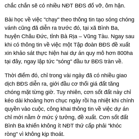
chắc chắn sẽ có nhiều NĐT BĐS đổ vỡ, ôm hận.
Bài học về việc "chạy" theo thông tin tạo sóng chóng
vánh cũng đã diễn ra trước đó, tại xã Bình Ba,
huyện Châu Đức, tỉnh Bà Rịa – Vũng Tàu. Ngay sau
khi có thông tin về việc một Tập đoàn BĐS đề xuất
xin khảo sát thực hiện hai dự án quy mô hơn 800ha
tại đây, ngay lập tức "sóng" đầu tư BĐS tràn về.
Thời điểm đó, chỉ trong vài ngày đã có nhiều giao
dịch BĐS diễn ra, giới đầu cơ thổi giá đất tăng
chóng mặt từng giờ. Tuy nhiên, cơn sốt đất này chỉ
kéo dài khoảng hơn chục ngày rồi hạ nhiệt khi chính
quyền vào cuộc, công khai thông tin về việc dự án
chỉ mới nằm ở mức ý tưởng, đề xuất. Cơn sốt đất
Bình Ba khiến không ít NĐT thứ cấp phải "khóc
ròng" vì không kịp thoát.