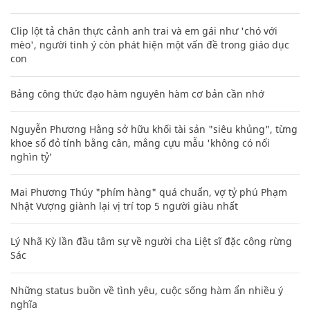
Clip lột tả chân thực cảnh anh trai và em gái như 'chó với
mèo', người tinh ý còn phát hiện một vấn đề trong giáo dục
con
Bảng công thức đạo hàm nguyên hàm cơ bản cần nhớ
Nguyễn Phương Hằng sở hữu khối tài sản "siêu khủng", từng
khoe sổ đỏ tính bằng cân, mắng cựu mẫu 'không có nổi
nghìn tỷ'
Mai Phương Thúy "phím hàng" quá chuẩn, vợ tỷ phú Phạm
Nhật Vượng giành lại vị trí top 5 người giàu nhất
Lý Nhã Kỳ lần đầu tâm sự về người cha Liệt sĩ đặc công rừng
Sác
Những status buồn về tình yêu, cuộc sống hàm ẩn nhiều ý
nghĩa