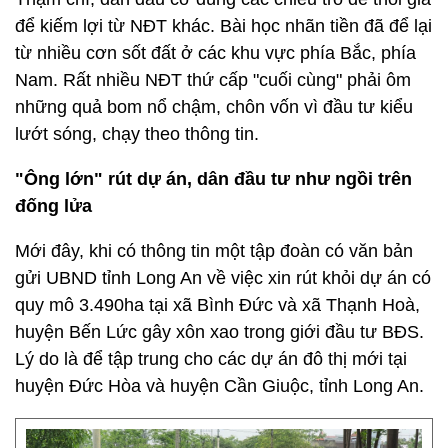
để kiếm lợi từ NĐT khác. Bài học nhãn tiền đã để lại
từ nhiều cơn sốt đất ở các khu vực phía Bắc, phía
Nam. Rất nhiều NĐT thứ cấp "cuối cùng" phải ôm
những quả bom nổ chậm, chôn vốn vì đầu tư kiểu
lướt sóng, chạy theo thông tin.
"Ông lớn" rút dự án, dân đầu tư như ngồi trên
đống lửa
Mới đây, khi có thông tin một tập đoàn có văn bản
gửi UBND tỉnh Long An về việc xin rút khỏi dự án có
quy mô 3.490ha tại xã Bình Đức và xã Thạnh Hoà,
huyện Bến Lức gây xôn xao trong giới đầu tư BĐS.
Lý do là để tập trung cho các dự án đô thị mới tại
huyện Đức Hòa và huyện Cần Giuộc, tỉnh Long An.