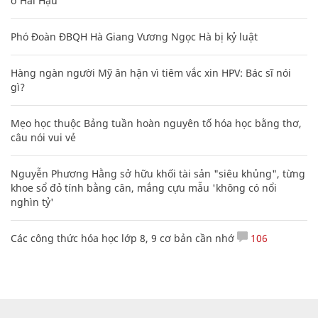
ở Hải Hậu
Phó Đoàn ĐBQH Hà Giang Vương Ngọc Hà bị kỷ luật
Hàng ngàn người Mỹ ân hận vì tiêm vắc xin HPV: Bác sĩ nói
gì?
Mẹo học thuộc Bảng tuần hoàn nguyên tố hóa học bằng thơ,
câu nói vui vẻ
Nguyễn Phương Hằng sở hữu khối tài sản "siêu khủng", từng
khoe sổ đỏ tính bằng cân, mắng cựu mẫu 'không có nổi
nghìn tỷ'
Các công thức hóa học lớp 8, 9 cơ bản cần nhớ
106