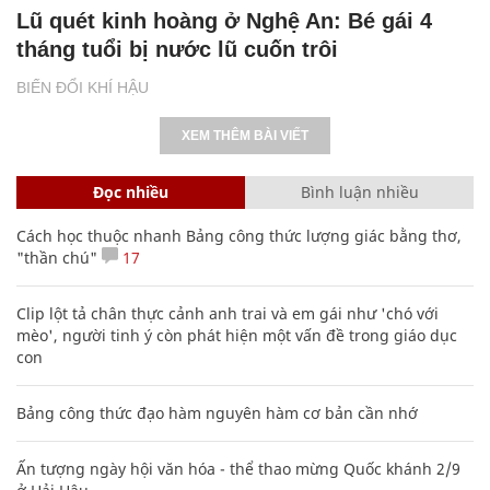
Lũ quét kinh hoàng ở Nghệ An: Bé gái 4
tháng tuổi bị nước lũ cuốn trôi
BIẾN ĐỔI KHÍ HẬU
XEM THÊM BÀI VIẾT
Đọc nhiều
Bình luận nhiều
Cách học thuộc nhanh Bảng công thức lượng giác bằng thơ,
"thần chú"
17
Clip lột tả chân thực cảnh anh trai và em gái như 'chó với
mèo', người tinh ý còn phát hiện một vấn đề trong giáo dục
con
Bảng công thức đạo hàm nguyên hàm cơ bản cần nhớ
Ấn tượng ngày hội văn hóa - thể thao mừng Quốc khánh 2/9