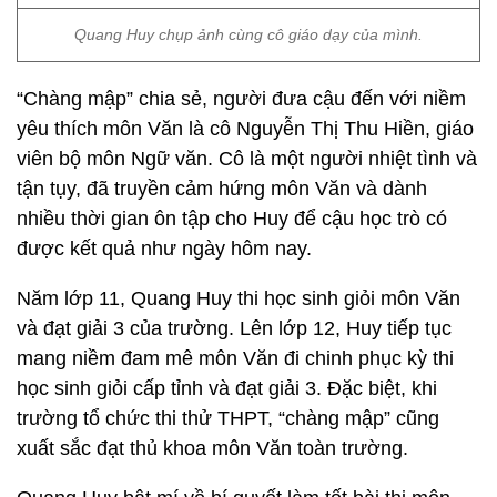
Quang Huy chụp ảnh cùng cô giáo dạy của mình.
“Chàng mập” chia sẻ, người đưa cậu đến với niềm
yêu thích môn Văn là cô Nguyễn Thị Thu Hiền, giáo
viên bộ môn Ngữ văn. Cô là một người nhiệt tình và
tận tụy, đã truyền cảm hứng môn Văn và dành
nhiều thời gian ôn tập cho Huy để cậu học trò có
được kết quả như ngày hôm nay.
Năm lớp 11, Quang Huy thi học sinh giỏi môn Văn
và đạt giải 3 của trường. Lên lớp 12, Huy tiếp tục
mang niềm đam mê môn Văn đi chinh phục kỳ thi
học sinh giỏi cấp tỉnh và đạt giải 3. Đặc biệt, khi
trường tổ chức thi thử THPT, “chàng mập” cũng
xuất sắc đạt thủ khoa môn Văn toàn trường.