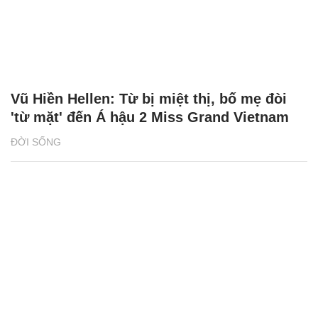
Vũ Hiền Hellen: Từ bị miệt thị, bố mẹ đòi
'từ mặt' đến Á hậu 2 Miss Grand Vietnam
ĐỜI SỐNG