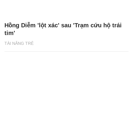
Hồng Diễm 'lột xác' sau 'Trạm cứu hộ trái
tim'
TÀI NĂNG TRẺ