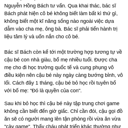
Nguyễn Hồng Bách tư vấn. Qua khai thác, bác sĩ
Bách phát hiện cô bé không biết làm bất kì thứ gì,
không biết một kĩ năng sống nào ngoài việc dựa
dẫm vào cha mẹ, ông bà. Bác sĩ phải tiến hành trị
liệu tâm lý và uốn nắn cho cô bé.
Bác sĩ Bách còn kể tới một trường hợp tương tự về
cậu bé con nhà giàu, bố mẹ nhiều tuổi. Được cha
mẹ cho đi học trường quốc tế và cung phụng vô
điều kiện nên cậu bé này ngày càng bướng bỉnh, vô
lối. Cách đây 1 tháng, cậu bé bỏ học rồi tuyên bố
với bố mẹ: "Đó là quyền của con".
Sau khi bỏ học thì cậu bé này tập trung chơi game
không cần biết đến giờ giấc. Chỉ cần đói, cậu gọi đồ
ăn sẽ có người mang lên tận phòng rồi vừa ăn vừa
"cày game". Thấy cháu phát triển khác thường như