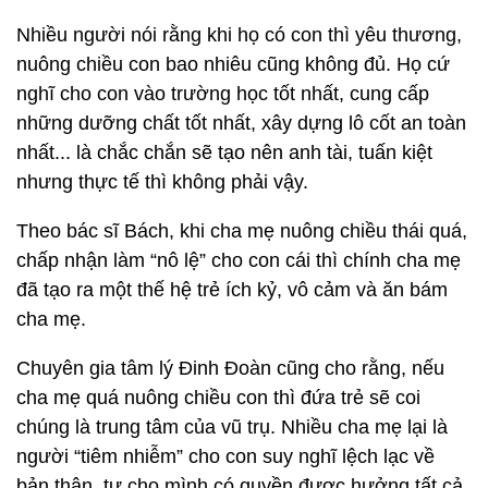
Nhiều người nói rằng khi họ có con thì yêu thương,
nuông chiều con bao nhiêu cũng không đủ. Họ cứ
nghĩ cho con vào trường học tốt nhất, cung cấp
những dưỡng chất tốt nhất, xây dựng lô cốt an toàn
nhất... là chắc chắn sẽ tạo nên anh tài, tuấn kiệt
nhưng thực tế thì không phải vậy.
Theo bác sĩ Bách, khi cha mẹ nuông chiều thái quá,
chấp nhận làm “nô lệ” cho con cái thì chính cha mẹ
đã tạo ra một thế hệ trẻ ích kỷ, vô cảm và ăn bám
cha mẹ.
Chuyên gia tâm lý Đinh Đoàn cũng cho rằng, nếu
cha mẹ quá nuông chiều con thì đứa trẻ sẽ coi
chúng là trung tâm của vũ trụ. Nhiều cha mẹ lại là
người “tiêm nhiễm” cho con suy nghĩ lệch lạc về
bản thân, tự cho mình có quyền được hưởng tất cả