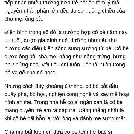
tiếp nhận nhiều trường hợp trẻ bất ổn tâm lý mà
nguyên nhân phần lớn đều do sự nuông chiều của
cha mẹ, ông bà.
Điển hình trong số đó là trường hợp cô bé năm nay
15 tuổi, được gia đình nuôi dưỡng như tiểu thư,
hưởng các điều kiện sống sung sướng từ bé. Cô bé
được ông bà, cha mẹ "nâng như nâng trứng, hứng
như hứng hoa" với tiêu chí luôn luôn là: "Tôn trọng
nó và để cho nó học".
Nhưng cách đây khoảng 6 tháng, cô bé bắt đầu
quậy phá, bỏ học, nghiện công nghệ và say mê hoạt
hình anime. Trong nhà hễ có ai ngăn cản là cô bé
mang quyền trẻ em ra đáp trả. Căng thẳng nhất là
khi cô bé cãi hỗn lại với ông và đánh mẹ sưng mặt.
Cha mẹ bất lực nên đưa cô bé tới nhờ bác sĩ