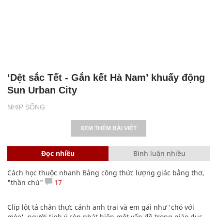
‘Dệt sắc Tết - Gắn kết Hà Nam’ khuấy động
Sun Urban City
NHỊP SỐNG
XEM THÊM BÀI VIẾT
Đọc nhiều
Bình luận nhiều
Cách học thuộc nhanh Bảng công thức lượng giác bằng thơ,
"thần chú"
17
Clip lột tả chân thực cảnh anh trai và em gái như 'chó với
mèo', người tinh ý còn phát hiện một vấn đề trong giáo dục