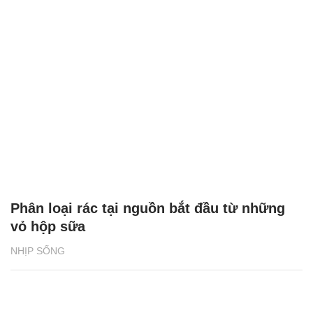
Phân loại rác tại nguồn bắt đầu từ những
vỏ hộp sữa
NHỊP SỐNG