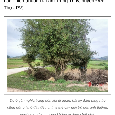
Lạc Thiện (thuộc xã Lâm Trung Thủy, huyện Đức
Thọ - PV).
Do ở gần nghĩa trang nên khi di quan, bất kỳ đám tang nào
cũng dừng lại ở đây để nghỉ, vì thế cây giới trở nên linh thiêng,
người dân địa phương không ai dám chặt phá.