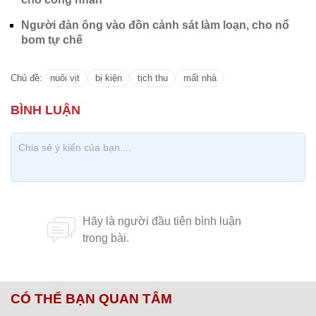
Người đàn ông vào đồn cảnh sát làm loạn, cho nổ
bom tự chế
Chủ đề:
nuôi vịt
bị kiện
tịch thu
mất nhà
CÓ THỂ BẠN QUAN TÂM