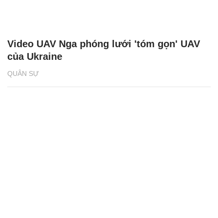
Video UAV Nga phóng lưới 'tóm gọn' UAV
của Ukraine
QUÂN SỰ