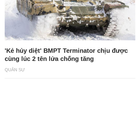
'Kẻ hủy diệt' BMPT Terminator chịu được
cùng lúc 2 tên lửa chống tăng
QUÂN SỰ