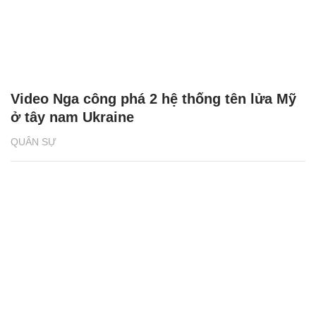
Video Nga công phá 2 hệ thống tên lửa Mỹ
ở tây nam Ukraine
QUÂN SỰ