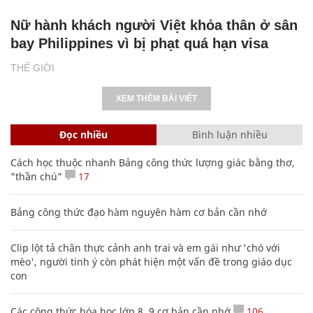
Nữ hành khách người Việt khỏa thân ở sân
bay Philippines vì bị phạt quá hạn visa
THẾ GIỚI
XEM THÊM BÀI VIẾT
Đọc nhiều
Bình luận nhiều
Cách học thuộc nhanh Bảng công thức lượng giác bằng thơ,
"thần chú"
17
Bảng công thức đạo hàm nguyên hàm cơ bản cần nhớ
Clip lột tả chân thực cảnh anh trai và em gái như 'chó với
mèo', người tinh ý còn phát hiện một vấn đề trong giáo dục
con
Các công thức hóa học lớp 8, 9 cơ bản cần nhớ
106