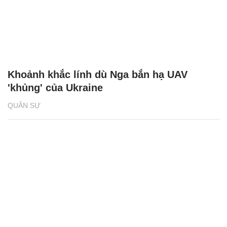
Khoảnh khắc lính dù Nga bắn hạ UAV
'khủng' của Ukraine
QUÂN SỰ