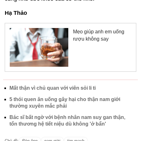
Hạ Thảo
Mẹo giúp anh em uống
rượu không say
Mất thận vì chủ quan với viên sỏi li ti
5 thói quen ăn uống gây hại cho thận nam giới
thường xuyên mắc phải
Bác sĩ bất ngờ với bệnh nhân nam suy gan thận,
tổn thương hệ tiết niệu dù không 'ở bẩn'
Chủ đề:
Đàn ông
nam giới
tim mạch