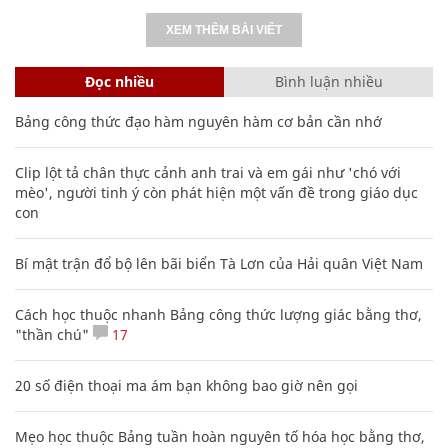
XEM THÊM BÀI VIẾT
Đọc nhiều
Bình luận nhiều
Bảng công thức đạo hàm nguyên hàm cơ bản cần nhớ
Clip lột tả chân thực cảnh anh trai và em gái như 'chó với
mèo', người tinh ý còn phát hiện một vấn đề trong giáo dục
con
Bí mật trận đổ bộ lên bãi biển Tà Lơn của Hải quân Việt Nam
Cách học thuộc nhanh Bảng công thức lượng giác bằng thơ,
"thần chú"
17
20 số điện thoại ma ám bạn không bao giờ nên gọi
Mẹo học thuộc Bảng tuần hoàn nguyên tố hóa học bằng thơ,