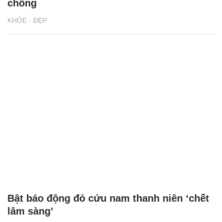
chồng
KHỎE - ĐẸP
Bật báo động đỏ cứu nam thanh niên ‘chết
lâm sàng’