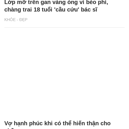
Lớp mỡ trên gan vàng óng vì béo phì,
chàng trai 18 tuổi 'cầu cứu' bác sĩ
KHỎE - ĐẸP
Vợ hạnh phúc khi có thể hiến thận cho