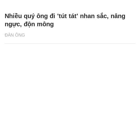
Nhiều quý ông đi 'tút tát' nhan sắc, nâng
ngực, độn mông
ĐÀN ÔNG