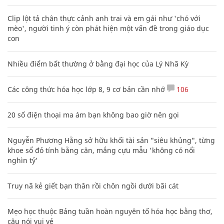
Clip lột tả chân thực cảnh anh trai và em gái như 'chó với
mèo', người tinh ý còn phát hiện một vấn đề trong giáo dục
con
Nhiều điểm bất thường ở bằng đại học của Lý Nhã Kỳ
Các công thức hóa học lớp 8, 9 cơ bản cần nhớ
106
20 số điện thoại ma ám bạn không bao giờ nên gọi
Nguyễn Phương Hằng sở hữu khối tài sản "siêu khủng", từng
khoe sổ đỏ tính bằng cân, mắng cựu mẫu 'không có nổi
nghìn tỷ'
Truy nã kẻ giết bạn thân rồi chôn ngồi dưới bãi cát
Mẹo học thuộc Bảng tuần hoàn nguyên tố hóa học bằng thơ,
câu nói vui vẻ