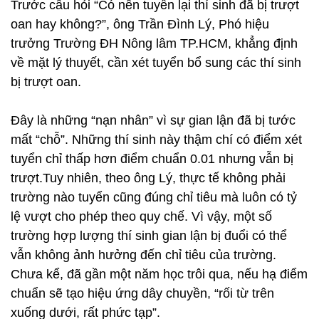
Trước câu hỏi “Có nên tuyển lại thí sinh đã bị trượt
oan hay không?”, ông Trần Đình Lý, Phó hiệu
trưởng Trường ĐH Nông lâm TP.HCM, khẳng định
về mặt lý thuyết, cần xét tuyển bổ sung các thí sinh
bị trượt oan.
Đây là những “nạn nhân” vì sự gian lận đã bị tước
mất “chỗ”. Những thí sinh này thậm chí có điểm xét
tuyển chỉ thấp hơn điểm chuẩn 0.01 nhưng vẫn bị
trượt.Tuy nhiên, theo ông Lý, thực tế không phải
trường nào tuyển cũng đúng chỉ tiêu mà luôn có tỷ
lệ vượt cho phép theo quy chế. Vì vậy, một số
trường hợp lượng thí sinh gian lận bị đuổi có thể
vẫn không ảnh hưởng đến chỉ tiêu của trường.
Chưa kể, đã gần một năm học trôi qua, nếu hạ điểm
chuẩn sẽ tạo hiệu ứng dây chuyền, “rối từ trên
xuống dưới, rất phức tạp”.