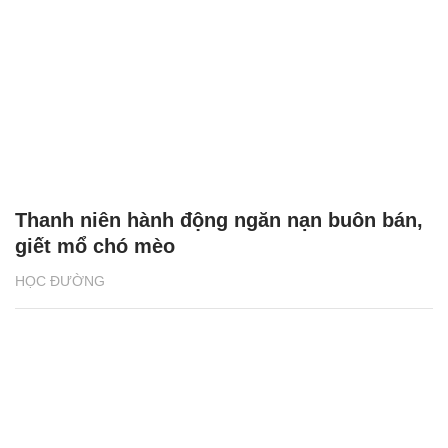
Thanh niên hành động ngăn nạn buôn bán,
giết mổ chó mèo
HỌC ĐƯỜNG