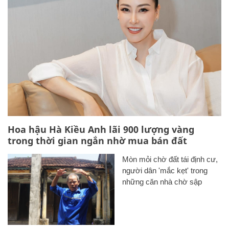
Truy nã kẻ giết bạn thân rồi chôn ngồi dưới bãi cát
Các công thức hóa học lớp 8, 9 cơ bản cần nhớ
106
20 số điện thoại ma ám bạn không bao giờ nên gọi
Sự tích ngày ông Ngâu - bà Ngâu mùng 7 tháng 7 âm lịch
Nhà đất