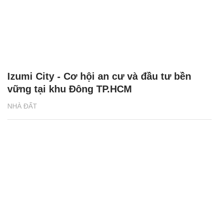
Chăm sóc sức khỏe cần thực hiện
GS.TS Nguyễn Thị Lan ti
ngay khi cơ thể còn khỏe
chức Giám đốc Học viện
Việt Nam