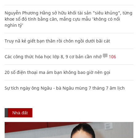
XEM THÊM BÀI VIẾT
Đọc nhiều
Bình luận nhiều
Bảng công thức đạo hàm nguyên hàm cơ bản cần nhớ
Cách học thuộc nhanh Bảng công thức lượng giác bằng thơ,
"thần chú"
17
Nhiều điểm bất thường ở bằng đại học của Lý Nhã Kỳ
Clip lột tả chân thực cảnh anh trai và em gái như 'chó với
mèo', người tinh ý còn phát hiện một vấn đề trong giáo dục
con
Nguyễn Phương Hằng sở hữu khối tài sản "siêu khủng", từng
khoe sổ đỏ tính bằng cân, mắng cựu mẫu 'không có nổi
nghìn tỷ'