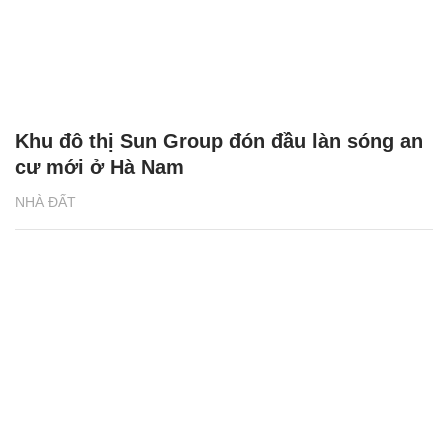
Căn hộ Sun Group ở Hà Nam ‘chạm’ tới
giấc mơ mua nhà của người trẻ
NHÀ ĐẤT