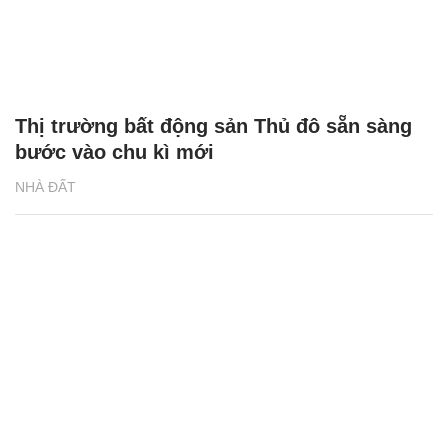
Đô thị Sun Group tại Hà Nam - tái định
nghĩa lại khái niệm ‘ngôi nhà’ hiện đại
NHÀ ĐẤT
Thị trường bất động sản Thủ đô sẵn sàng