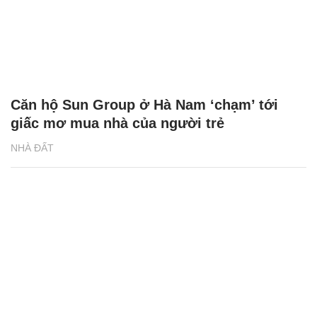
Izumi City - Cơ hội an cư và đầu tư bền
vững tại khu Đông TP.HCM
NHÀ ĐẤT