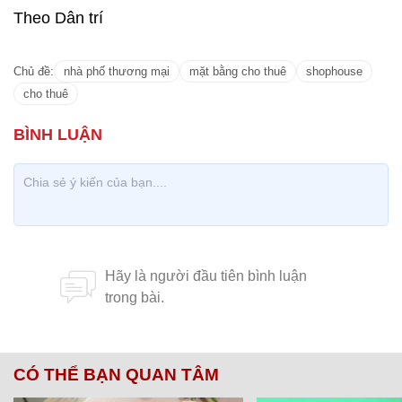
Theo đánh giá của giới chuyên gia bất động sản,
việc kinh doanh ế ẩm hay shophouse bị bỏ trống do
nhiều nguyên nhân khác nhau, nhưng nhìn chung,
do thói quen mua sắm của người dân hiện vẫn còn
chưa thay đổi. Bên cạnh đó, tác động của dịch bệnh
đến phân khúc bất động sản cho thuê là rất rõ, đặc
biệt là phân khúc cho thuê cao cấp như shophouse.
Nhà đất khó bán, có thể xuất hiện
giá ‘cắt lỗ’ 15-20%
Theo Dân trí
Chủ đề:
nhà phố thương mại
mặt bằng cho thuê
shophouse
cho thuê