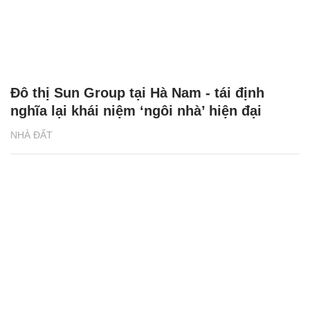
Khu đô thị Sun Group đón đầu làn sóng an
cư mới ở Hà Nam
NHÀ ĐẤT