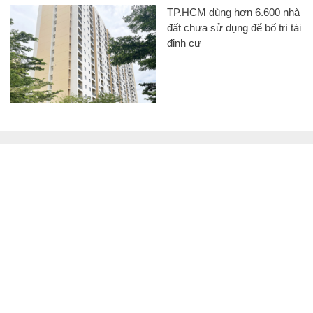
Hoa hậu Hà Kiều Anh lãi 900 lượng vàng
trong thời gian ngắn nhờ mua bán đất
Mòn mỏi chờ đất tái định cư,
người dân 'mắc kẹt' trong
những căn nhà chờ sập
TP.HCM dùng hơn 6.600 nhà
đất chưa sử dụng để bố trí tái
định cư