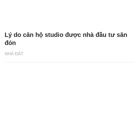
hợp đa tiện ích The Sola Park
NHÀ ĐẤT
Lý do căn hộ studio được nhà đầu tư săn