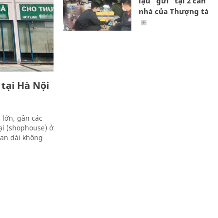
lậu "gửi" tại 2 căn
nhà của Thượng tá
tại Hà Nội
 lớn, gần các
ại (shophouse) ở
ian dài không