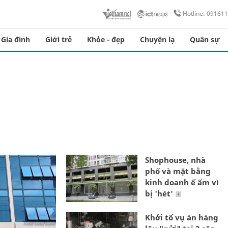
Hotline: 09161
Gia đình
Giới trẻ
Khỏe - đẹp
Chuyện lạ
Quân sự
Shophouse, nhà
phố và mặt bằng
kinh doanh ế ẩm vì
bị 'hét'
Khởi tố vụ án hàng