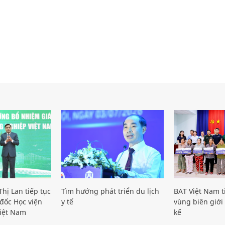
hị Lan tiếp tục
Tìm hướng phát triển du lịch
BAT Việt Nam t
đốc Học viện
y tế
vùng biên giới 
iệt Nam
kế