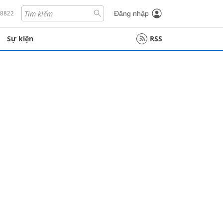
18822
Đăng nhập
Sự kiện
RSS