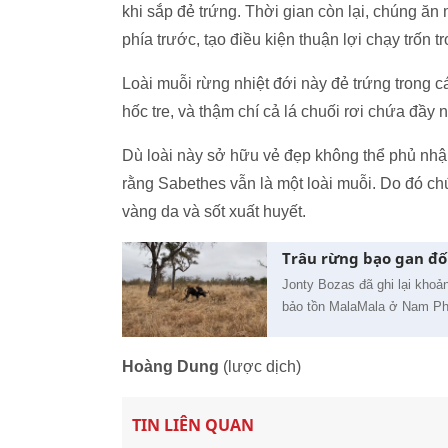
khi sắp đẻ trứng. Thời gian còn lại, chúng ăn
phía trước, tạo điều kiện thuận lợi chạy trốn 
Loài muỗi rừng nhiệt đới này đẻ trứng trong 
hốc tre, và thậm chí cả lá chuối rơi chứa đầy
Dù loài này sở hữu vẻ đẹp không thể phủ nhậ
rằng Sabethes vẫn là một loài muỗi. Do đó chú
vàng da và sốt xuất huyết.
Trâu rừng bạo gan đối
Jonty Bozas đã ghi lại khoả
bảo tồn MalaMala ở Nam Ph
Hoàng Dung
(lược dịch)
TIN LIÊN QUAN