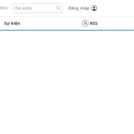
18822
Đăng nhập
Sự kiện
RSS