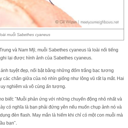
loài muỗi Sabethes cyaneus
 Trung và Nam Mỹ, muỗi Sabethes cyaneus là loài nổi tiếng
y ghi lại được hình ảnh của Sabethes cyaneus.
ánh tuyệt đẹp, nổi bật bằng những đốm trắng bạc tương
y các chân giữa của nó nhìn giống như lông vũ rất lạ mắt. Hai
g uy nghiêm và vô cùng ấn tượng.
cho biết: "Muỗi phản ứng với những chuyển động nhỏ nhất và
này có nghĩa là bạn phải đứng yên nếu muốn chụp ảnh nó và
ử dụng đèn flash. May mắn là hiếm khi chỉ có một con muỗi mà
ầu bạn".