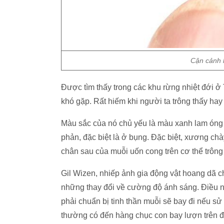
Cận cảnh 
Được tìm thấy trong các khu rừng nhiệt đới ở
khó gặp. Rất hiếm khi người ta trông thấy ha
Màu sắc của nó chủ yếu là màu xanh lam óng 
phản, đặc biệt là ở bụng. Đặc biệt, xương chà
chân sau của muỗi uốn cong trên cơ thể trôn
Gil Wizen, nhiếp ảnh gia động vật hoang dã 
những thay đổi về cường độ ánh sáng. Điều 
phải chuẩn bị tinh thần muỗi sẽ bay đi nếu s
thường có đến hàng chục con bay lượn trên đ