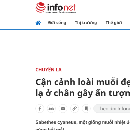
Đời sống
Thị trường
Thế giới
CHUYỆN LẠ
Cận cảnh loài muỗi đẹ
lạ ở chân gây ấn tượ
Sabethes cyaneus, một giống muỗi nhiệt đới
cùng bắt mắt.