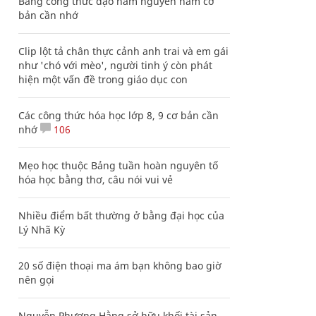
Bảng công thức đạo hàm nguyên hàm cơ
bản cần nhớ
Clip lột tả chân thực cảnh anh trai và em gái
như 'chó với mèo', người tinh ý còn phát
hiện một vấn đề trong giáo dục con
Các công thức hóa học lớp 8, 9 cơ bản cần
nhớ
106
Mẹo học thuộc Bảng tuần hoàn nguyên tố
hóa học bằng thơ, câu nói vui vẻ
Nhiều điểm bất thường ở bằng đại học của
Lý Nhã Kỳ
20 số điện thoại ma ám bạn không bao giờ
nên gọi
Nguyễn Phương Hằng sở hữu khối tài sản