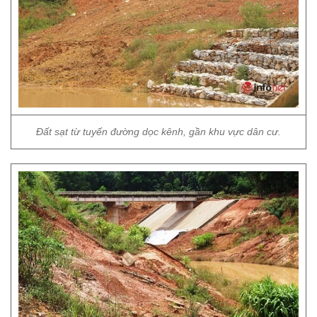
Đất sạt từ tuyến đường dọc kênh, gần khu vực dân cư.