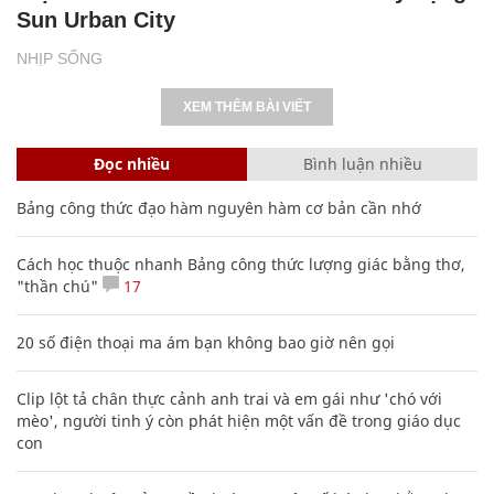
Sun Urban City
NHỊP SỐNG
XEM THÊM BÀI VIẾT
Đọc nhiều
Bình luận nhiều
Bảng công thức đạo hàm nguyên hàm cơ bản cần nhớ
Cách học thuộc nhanh Bảng công thức lượng giác bằng thơ,
"thần chú"
17
20 số điện thoại ma ám bạn không bao giờ nên gọi
Clip lột tả chân thực cảnh anh trai và em gái như 'chó với
mèo', người tinh ý còn phát hiện một vấn đề trong giáo dục
con