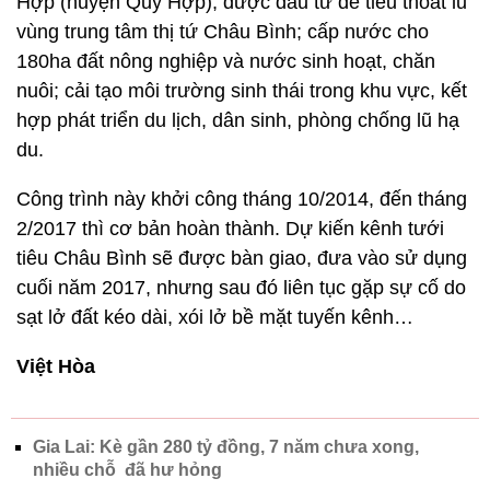
Hợp (huyện Quỳ Hợp), được đầu tư để tiêu thoát lũ
vùng trung tâm thị tứ Châu Bình; cấp nước cho
180ha đất nông nghiệp và nước sinh hoạt, chăn
nuôi; cải tạo môi trường sinh thái trong khu vực, kết
hợp phát triển du lịch, dân sinh, phòng chống lũ hạ
du.
Công trình này khởi công tháng 10/2014, đến tháng
2/2017 thì cơ bản hoàn thành. Dự kiến kênh tưới
tiêu Châu Bình sẽ được bàn giao, đưa vào sử dụng
cuối năm 2017, nhưng sau đó liên tục gặp sự cố do
sạt lở đất kéo dài, xói lở bề mặt tuyến kênh…
Việt Hòa
Gia Lai: Kè gần 280 tỷ đồng, 7 năm chưa xong,
nhiều chỗ đã hư hỏng