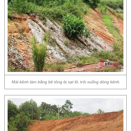
Mái kênh làm bằng bê tông bị sạt lở, trôi xuống dòng kênh.