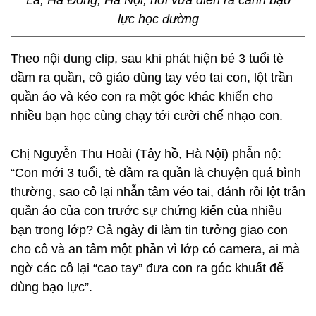
La, Hà Đông, Hà Nội, nơi vừa diễn ra cảnh bạo
lực học đường
Theo nội dung clip, sau khi phát hiện bé 3 tuổi tè
dầm ra quần, cô giáo dùng tay véo tai con, lột trần
quần áo và kéo con ra một góc khác khiến cho
nhiều bạn học cùng chạy tới cười chế nhạo con.
Chị Nguyễn Thu Hoài (Tây hồ, Hà Nội) phẫn nộ:
“Con mới 3 tuổi, tè dầm ra quần là chuyện quá bình
thường, sao cô lại nhẫn tâm véo tai, đánh rồi lột trần
quần áo của con trước sự chứng kiến của nhiều
bạn trong lớp? Cả ngày đi làm tin tưởng giao con
cho cô và an tâm một phần vì lớp có camera, ai mà
ngờ các cô lại “cao tay” đưa con ra góc khuất để
dùng bạo lực”.