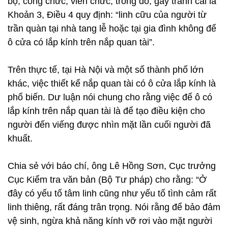
bộ, công chức, viên chức, trong đó, gây tranh cãi là
Khoản 3, Điều 4 quy định: “linh cữu của người từ
trần quàn tại nhà tang lễ hoặc tại gia đình không để
ô cửa có lắp kính trên nắp quan tài”.
Trên thực tế, tại Hà Nội và một số thành phố lớn
khác, việc thiết kế nắp quan tài có ô cửa lắp kính là
phổ biến. Dư luận nói chung cho rằng việc để ô có
lắp kính trên nắp quan tài là để tạo điều kiện cho
người đến viếng được nhìn mặt lần cuối người đã
khuất.
Chia sẻ với báo chí, ông Lê Hồng Sơn, Cục trưởng
Cục Kiểm tra văn bản (Bộ Tư pháp) cho rằng: “Ở
đây có yếu tố tâm linh cũng như yếu tố tình cảm rất
linh thiêng, rất đáng trân trọng. Nói rằng để bảo đảm
vệ sinh, ngừa khả năng kính vỡ rơi vào mặt người