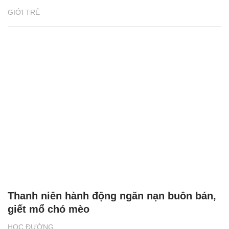
GIỚI TRẺ
Thanh niên hành động ngăn nạn buôn bán,
giết mổ chó mèo
HỌC ĐƯỜNG