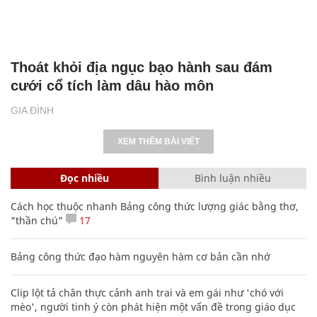
Thoát khỏi địa ngục bạo hành sau đám
cưới cổ tích làm dâu hào môn
GIA ĐÌNH
XEM THÊM BÀI VIẾT
Đọc nhiều
Bình luận nhiều
Cách học thuộc nhanh Bảng công thức lượng giác bằng thơ,
"thần chú"
17
Bảng công thức đạo hàm nguyên hàm cơ bản cần nhớ
Clip lột tả chân thực cảnh anh trai và em gái như 'chó với
mèo', người tinh ý còn phát hiện một vấn đề trong giáo dục