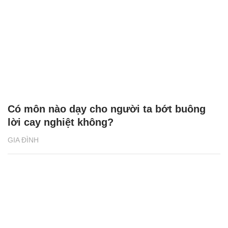
chồng bằng clip ân ái
GIA ĐÌNH
Có môn nào dạy cho người ta bớt buông