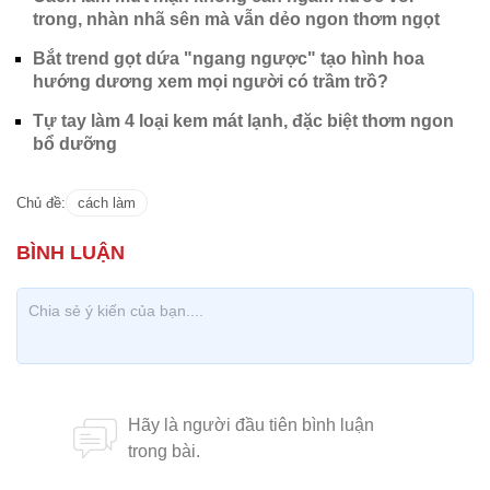
Cách làm bánh mì pita khoai tây
thơm ngon mềm mịn
Hà Việt Anh
Cách làm mứt mận không cần ngâm nước vôi
trong, nhàn nhã sên mà vẫn dẻo ngon thơm ngọt
Bắt trend gọt dứa "ngang ngược" tạo hình hoa
hướng dương xem mọi người có trầm trồ?
Tự tay làm 4 loại kem mát lạnh, đặc biệt thơm ngon
bổ dưỡng
Chủ đề:
cách làm