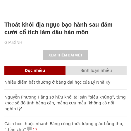
Thoát khỏi địa ngục bạo hành sau đám
cưới cổ tích làm dâu hào môn
GIA ĐÌNH
XEM THÊM BÀI VIẾT