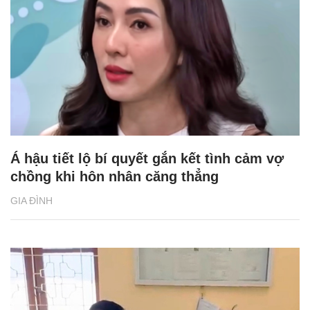
và người cao tuổi
GIA ĐÌNH
Á hậu tiết lộ bí quyết gắn kết tình cảm vợ