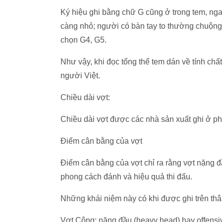
Ký hiệu ghi bằng chữ G cũng ở trong tem, ng
càng nhỏ; người có bàn tay to thường chuộng
chọn G4, G5.
Như vậy, khi đọc tổng thể tem dán về tính ch
người Việt.
Chiều dài vợt:
Chiều dài vợt được các nhà sản xuất ghi ở 
Điểm cân bằng của vợt
Điểm cân bằng của vợt chỉ ra rằng vợt nặng 
phong cách đánh và hiệu quả thi đấu.
Những khái niệm này có khi được ghi trên thân
Vợt Công: nặng đầu (heavy head) hay offensiv