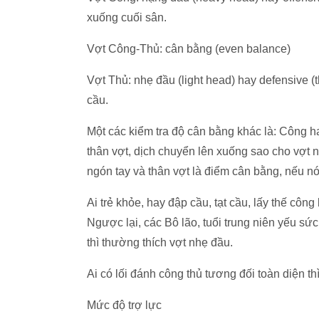
xuống cuối sân.
Vợt Công-Thủ: cân bằng (even balance)
Vợt Thủ: nhẹ đầu (light head) hay defensive (
cầu.
Một các kiểm tra độ cân bằng khác là: Công h
thân vợt, dịch chuyển lên xuống sao cho vợt 
ngón tay và thân vợt là điểm cân bằng, nếu n
Ai trẻ khỏe, hay đập cầu, tạt cầu, lấy thế côn
Ngược lại, các Bô lão, tuổi trung niên yếu sức
thì thường thích vợt nhẹ đầu.
Ai có lối đánh công thủ tương đối toàn diện th
Mức độ trợ lực