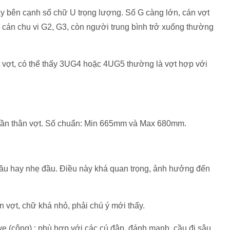
ay bên cạnh số chữ U trọng lượng. Số G càng lớn, cán vợt
 cán chu vi G2, G3, còn người trung bình trở xuống thường
ất vợt, có thể thấy 3UG4 hoặc 4UG5 thường là vợt hợp với
phần thân vợt. Số chuẩn: Min 665mm và Max 680mm.
đầu hay nhẹ đầu. Điều này khá quan trọng, ảnh hưởng đến
 vợt, chữ khá nhỏ, phải chú ý mới thấy.
e (công) : phù hợp với các cú đập, đánh mạnh, cầu đi sâu