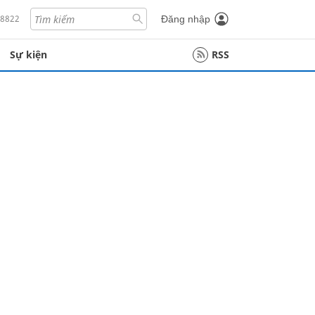
18822
Đăng nhập
Sự kiện
RSS