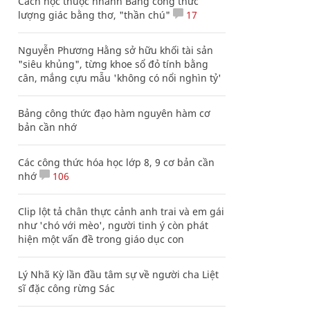
Cách học thuộc nhanh Bảng công thức
lượng giác bằng thơ, "thần chú"
17
Nguyễn Phương Hằng sở hữu khối tài sản
"siêu khủng", từng khoe sổ đỏ tính bằng
cân, mắng cựu mẫu 'không có nổi nghìn tỷ'
Bảng công thức đạo hàm nguyên hàm cơ
bản cần nhớ
Các công thức hóa học lớp 8, 9 cơ bản cần
nhớ
106
Clip lột tả chân thực cảnh anh trai và em gái
như 'chó với mèo', người tinh ý còn phát
hiện một vấn đề trong giáo dục con
Lý Nhã Kỳ lần đầu tâm sự về người cha Liệt
sĩ đặc công rừng Sác