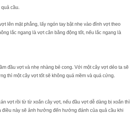
 quả cầu.
vợt lên mặt phẳng, lấy ngón tay bật nhẹ vào đỉnh vợt theo
ông lắc ngang là vợt cân bằng động tốt, nếu lắc ngang là
cầm đầu vợt và nhẹ nhàng bẻ cong. Với một cây vợt dẻo ta sẽ
ng thì một cây vợt tốt sẽ không quá mềm và quá cứng.
 vợt rồi từ từ xoắn cây vợt, nếu đầu vợt dễ dàng bị xoắn thì
à điều này sẽ ảnh hưởng đến hướng đánh của quả cầu khi